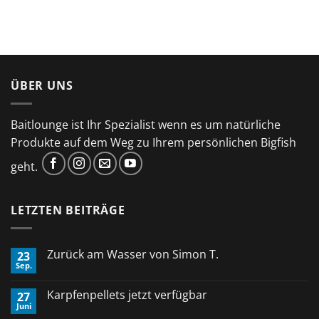
ÜBER UNS
Baitlounge ist Ihr Spezialist wenn es um natürliche
Produkte auf dem Weg zu Ihrem persönlichen Bigfish
geht.
LETZTEN BEITRÄGE
Zurück am Wasser von Simon T.
23
Sep.
Keine
Kommentare
zu
Karpfenpellets jetzt verfügbar
27
Zurück
Juni
am
Keine
Wasser