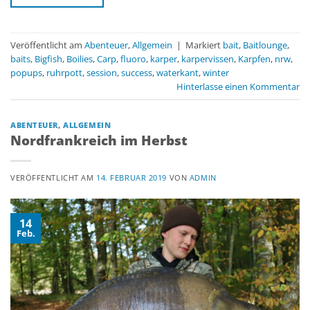
Veröffentlicht am
Abenteuer
,
Allgemein
|
Markiert
bait
,
Baitlounge
,
baits
,
Bigfish
,
Boilies
,
Carp
,
fluoro
,
karper
,
karpervissen
,
Karpfen
,
nrw
,
popups
,
ruhrpott
,
session
,
success
,
waterkant
,
winter
Hinterlasse einen Kommentar
ABENTEUER
,
ALLGEMEIN
Nordfrankreich im Herbst
VERÖFFENTLICHT AM
14. FEBRUAR 2019
VON
ADMIN
14
Feb.