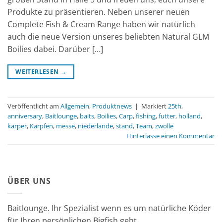
Produkte zu präsentieren. Neben unserer neuen
Complete Fish & Cream Range haben wir natürlich
auch die neue Version unseres beliebten Natural GLM
Boilies dabei. Darüber […]
WEITERLESEN
→
Veröffentlicht am
Allgemein
,
Produktnews
|
Markiert
25th
,
anniversary
,
Baitlounge
,
baits
,
Boilies
,
Carp
,
fishing
,
futter
,
holland
,
karper
,
Karpfen
,
messe
,
niederlande
,
stand
,
Team
,
zwolle
Hinterlasse einen Kommentar
ÜBER UNS
Baitlounge. Ihr Spezialist wenn es um natürliche Köder
für Ihren persönlichen Bigfish geht.