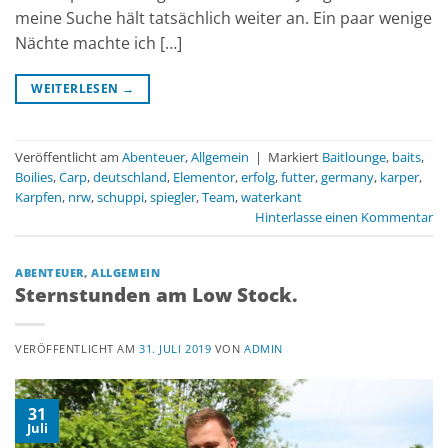
meine Suche hält tatsächlich weiter an. Ein paar wenige
Nächte machte ich […]
WEITERLESEN
→
Veröffentlicht am
Abenteuer
,
Allgemein
|
Markiert
Baitlounge
,
baits
,
Boilies
,
Carp
,
deutschland
,
Elementor
,
erfolg
,
futter
,
germany
,
karper
,
Karpfen
,
nrw
,
schuppi
,
spiegler
,
Team
,
waterkant
Hinterlasse einen Kommentar
ABENTEUER
,
ALLGEMEIN
Sternstunden am Low Stock.
VERÖFFENTLICHT AM
31. JULI 2019
VON
ADMIN
31
Juli