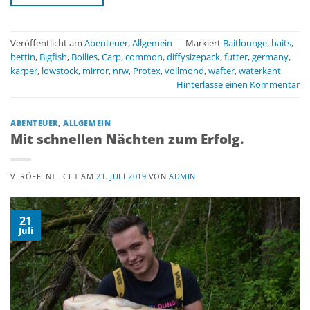
Veröffentlicht am
Abenteuer
,
Allgemein
|
Markiert
Baitlounge
,
baits
,
bettin
,
Bigfish
,
Boilies
,
Carp
,
common
,
diffysizepack
,
futter
,
germany
,
karper
,
lowstock
,
mirror
,
nrw
,
Protex
,
vollmond
,
wafter
,
waterkant
Hinterlasse einen Kommentar
ABENTEUER
,
ALLGEMEIN
Mit schnellen Nächten zum Erfolg.
VERÖFFENTLICHT AM
21. JULI 2019
VON
ADMIN
21
Juli