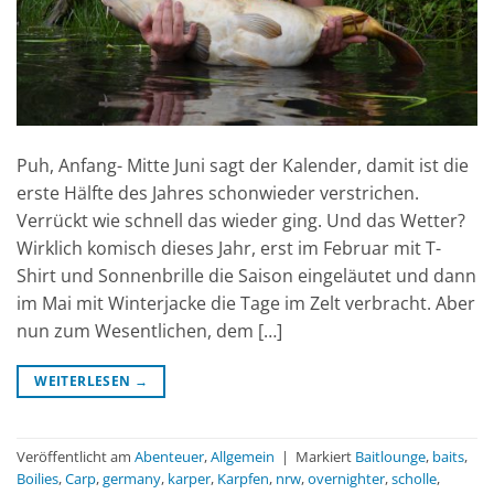
Puh, Anfang- Mitte Juni sagt der Kalender, damit ist die
erste Hälfte des Jahres schonwieder verstrichen.
Verrückt wie schnell das wieder ging. Und das Wetter?
Wirklich komisch dieses Jahr, erst im Februar mit T-
Shirt und Sonnenbrille die Saison eingeläutet und dann
im Mai mit Winterjacke die Tage im Zelt verbracht. Aber
nun zum Wesentlichen, dem […]
WEITERLESEN
→
Veröffentlicht am
Abenteuer
,
Allgemein
|
Markiert
Baitlounge
,
baits
,
Boilies
,
Carp
,
germany
,
karper
,
Karpfen
,
nrw
,
overnighter
,
scholle
,