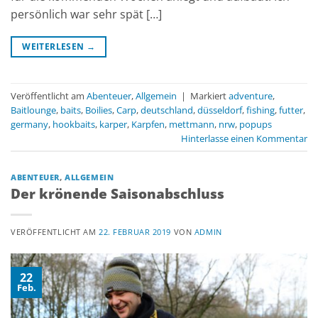
persönlich war sehr spät […]
WEITERLESEN
→
Veröffentlicht am
Abenteuer
,
Allgemein
|
Markiert
adventure
,
Baitlounge
,
baits
,
Boilies
,
Carp
,
deutschland
,
düsseldorf
,
fishing
,
futter
,
germany
,
hookbaits
,
karper
,
Karpfen
,
mettmann
,
nrw
,
popups
Hinterlasse einen Kommentar
ABENTEUER
,
ALLGEMEIN
Der krönende Saisonabschluss
VERÖFFENTLICHT AM
22. FEBRUAR 2019
VON
ADMIN
22
Feb.