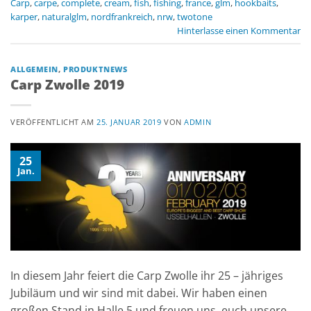
Carp
,
carpe
,
complete
,
cream
,
fish
,
fishing
,
france
,
glm
,
hookbaits
,
karper
,
naturalglm
,
nordfrankreich
,
nrw
,
twotone
Hinterlasse einen Kommentar
ALLGEMEIN
,
PRODUKTNEWS
Carp Zwolle 2019
VERÖFFENTLICHT AM
25. JANUAR 2019
VON
ADMIN
25
Jan.
In diesem Jahr feiert die Carp Zwolle ihr 25 – jähriges
Jubiläum und wir sind mit dabei. Wir haben einen
großen Stand in Halle 5 und freuen uns, euch unsere