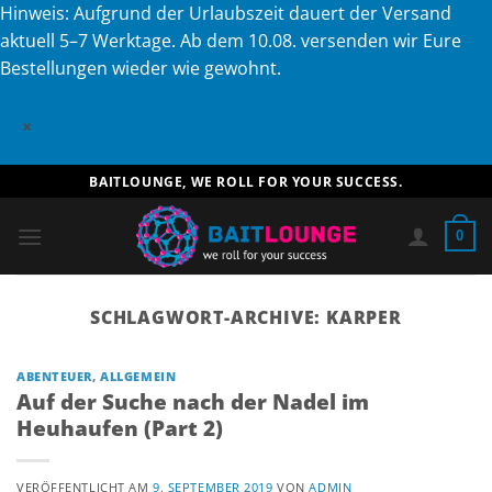
Hinweis: Aufgrund der Urlaubszeit dauert der Versand
aktuell 5–7 Werktage. Ab dem 10.08. versenden wir Eure
Bestellungen wieder wie gewohnt.
×
Zum
BAITLOUNGE, WE ROLL FOR YOUR SUCCESS.
Inhalt
springen
0
SCHLAGWORT-ARCHIVE:
KARPER
ABENTEUER
,
ALLGEMEIN
Auf der Suche nach der Nadel im
Heuhaufen (Part 2)
VERÖFFENTLICHT AM
9. SEPTEMBER 2019
VON
ADMIN