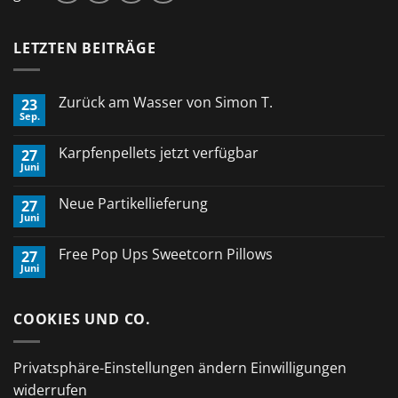
LETZTEN BEITRÄGE
Zurück am Wasser von Simon T.
23
Sep.
Keine
Kommentare
zu
Karpfenpellets jetzt verfügbar
27
Zurück
Juni
am
Keine
Wasser
Kommentare
von
zu
Neue Partikellieferung
Simon
27
Karpfenpellets
T.
Juni
jetzt
Keine
verfügbar
Kommentare
zu
Free Pop Ups Sweetcorn Pillows
27
Neue
Juni
Partikellieferung
Keine
Kommentare
zu
Free
COOKIES UND CO.
Pop
Ups
Sweetcorn
Pillows
Privatsphäre-Einstellungen ändern
Einwilligungen
widerrufen