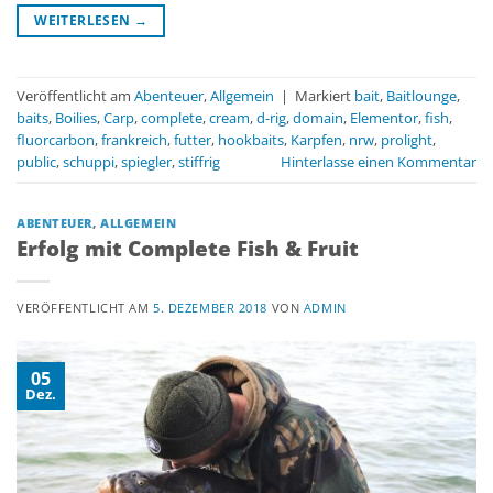
WEITERLESEN
→
Veröffentlicht am
Abenteuer
,
Allgemein
|
Markiert
bait
,
Baitlounge
,
baits
,
Boilies
,
Carp
,
complete
,
cream
,
d-rig
,
domain
,
Elementor
,
fish
,
fluorcarbon
,
frankreich
,
futter
,
hookbaits
,
Karpfen
,
nrw
,
prolight
,
public
,
schuppi
,
spiegler
,
stiffrig
Hinterlasse einen Kommentar
ABENTEUER
,
ALLGEMEIN
Erfolg mit Complete Fish & Fruit
VERÖFFENTLICHT AM
5. DEZEMBER 2018
VON
ADMIN
05
Dez.