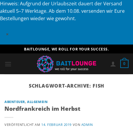
Hinweis: Aufgrund der Urlaubszeit dauert der Versand
aktuell 5–7 Werktage. Ab dem 10.08. versenden wir Eure
Bestellungen wieder wie gewohnt.
×
Zum
BAITLOUNGE, WE ROLL FOR YOUR SUCCESS.
Inhalt
springen
0
SCHLAGWORT-ARCHIVE:
FISH
ABENTEUER
,
ALLGEMEIN
Nordfrankreich im Herbst
VERÖFFENTLICHT AM
14. FEBRUAR 2019
VON
ADMIN