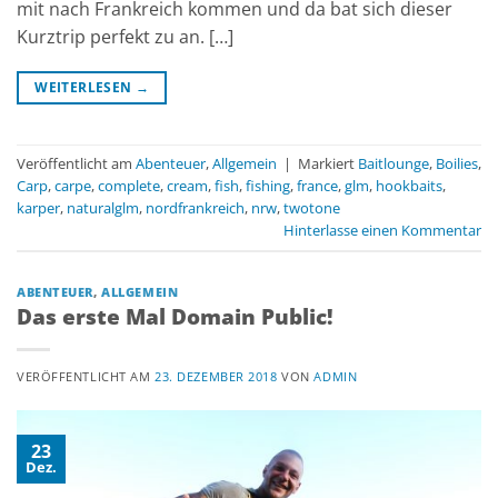
mit nach Frankreich kommen und da bat sich dieser
Kurztrip perfekt zu an. […]
WEITERLESEN
→
Veröffentlicht am
Abenteuer
,
Allgemein
|
Markiert
Baitlounge
,
Boilies
,
Carp
,
carpe
,
complete
,
cream
,
fish
,
fishing
,
france
,
glm
,
hookbaits
,
karper
,
naturalglm
,
nordfrankreich
,
nrw
,
twotone
Hinterlasse einen Kommentar
ABENTEUER
,
ALLGEMEIN
Das erste Mal Domain Public!
VERÖFFENTLICHT AM
23. DEZEMBER 2018
VON
ADMIN
23
Dez.