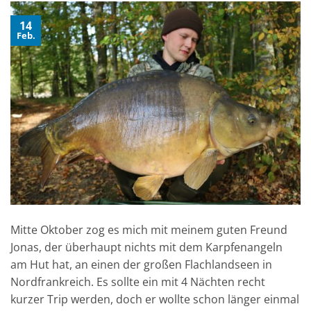
14
Feb.
Mitte Oktober zog es mich mit meinem guten Freund
Jonas, der überhaupt nichts mit dem Karpfenangeln
am Hut hat, an einen der großen Flachlandseen in
Nordfrankreich. Es sollte ein mit 4 Nächten recht
kurzer Trip werden, doch er wollte schon länger einmal