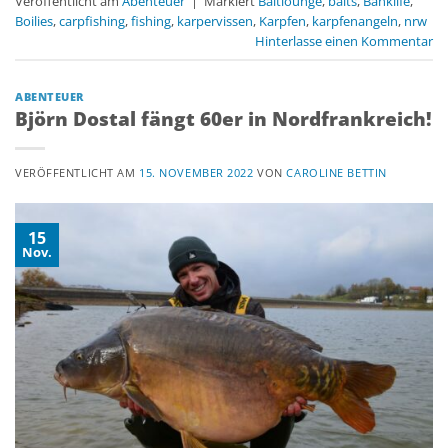
Veröffentlicht am
Abenteuer
|
Markiert
Baitlounge
,
baits
,
Banklife
,
Boilies
,
carpfishing
,
fishing
,
karpervissen
,
Karpfen
,
karpfenangeln
,
nrw
Hinterlasse einen Kommentar
ABENTEUER
Björn Dostal fängt 60er in Nordfrankreich!
VERÖFFENTLICHT AM
15. NOVEMBER 2022
VON
CAROLINE BETTIN
15
Nov.