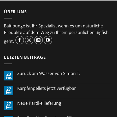
ÜBER UNS
Baitlounge ist Ihr Spezialist wenn es um natürliche
Produkte auf dem Weg zu Ihrem persönlichen Bigfish
geht.
LETZTEN BEITRÄGE
Zurück am Wasser von Simon T.
23
Sep.
Keine
Kommentare
zu
Karpfenpellets jetzt verfügbar
27
Zurück
Juni
am
Keine
Wasser
Kommentare
von
zu
Neue Partikellieferung
Simon
27
Karpfenpellets
T.
Juni
jetzt
Keine
verfügbar
Kommentare
zu