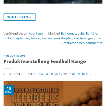
WEITERLESEN
→
Veröffentlicht am
Abenteuer
|
Markiert
Baitlounge
,
baits
,
Banklife
,
Boilies
,
carpfishing
,
fishing
,
karpervissen
,
Karpfen
,
karpfenangeln
,
nrw
Hinterlasse einen Kommentar
PRODUKTNEWS
Produktvorstellung Feedbell Range
VERÖFFENTLICHT AM
15. NOVEMBER 2022
VON
CAROLINE BETTIN
15
Nov.