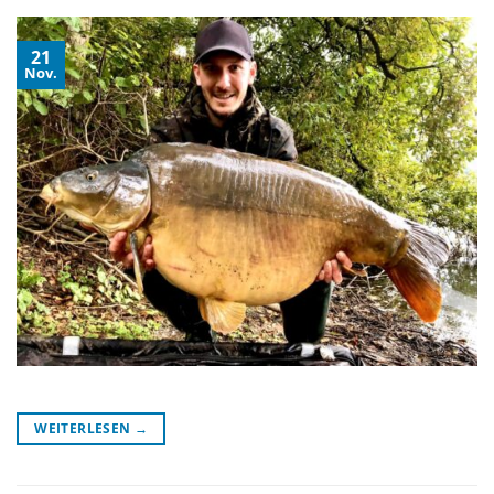
21
Nov.
WEITERLESEN
→