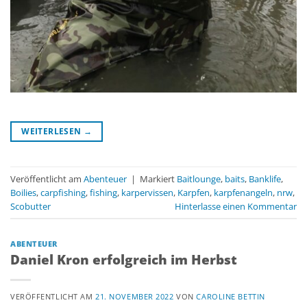
WEITERLESEN
→
Veröffentlicht am
Abenteuer
|
Markiert
Baitlounge
,
baits
,
Banklife
,
Boilies
,
carpfishing
,
fishing
,
karpervissen
,
Karpfen
,
karpfenangeln
,
nrw
,
Scobutter
Hinterlasse einen Kommentar
ABENTEUER
Daniel Kron erfolgreich im Herbst
VERÖFFENTLICHT AM
21. NOVEMBER 2022
VON
CAROLINE BETTIN