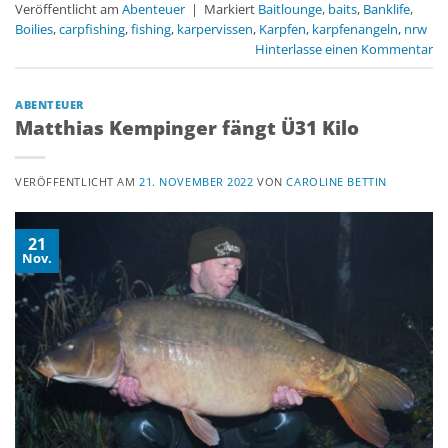
Veröffentlicht am
Abenteuer
|
Markiert
Baitlounge
,
baits
,
Banklife
,
Boilies
,
carpfishing
,
fishing
,
karpervissen
,
Karpfen
,
karpfenangeln
,
nrw
Hinterlasse einen Kommentar
ABENTEUER
Matthias Kempinger fängt Ü31 Kilo
VERÖFFENTLICHT AM
21. NOVEMBER 2022
VON
CAROLINE BETTIN
21
Nov.