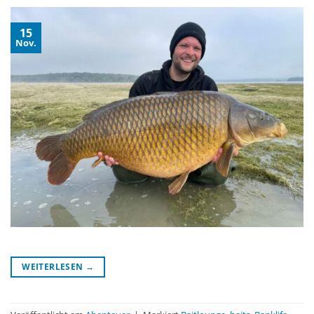
15
Nov.
WEITERLESEN
→