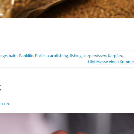
unge
,
baits
,
Banklife
,
Boilies
,
carpfishing
,
fishing
,
karpervissen
,
Karpfen
,
Hinterlasse einen Komme
g
ETTIN