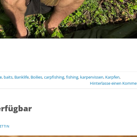
e
,
baits
,
Banklife
,
Boilies
,
carpfishing
,
fishing
,
karpervissen
,
Karpfen
,
Hinterlasse einen Komme
erfügbar
ETTIN