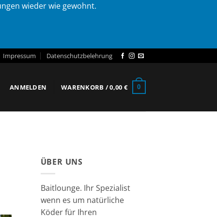
lungen wieder wie gewohnt.
Impressum
Datenschutzbelehrung
ANMELDEN
WARENKORB /
0,00
€
0
ÜBER UNS
Baitlounge. Ihr Spezialist
wenn es um natürliche
Köder für Ihren