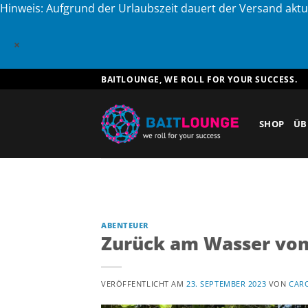
Hinweis: Aufgrund der Urlaubszeit dauert der Versand aktu
×
Zum
BAITLOUNGE, WE ROLL FOR YOUR SUCCESS.
Inhalt
springen
SHOP
ÜB
ABENTEUER
Zurück am Wasser von
VERÖFFENTLICHT AM
23. SEPTEMBER 2023
VON
CARO