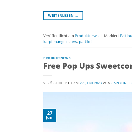
WEITERLESEN
→
Veröffentlicht am
Produktnews
|
Markiert
Baitlo
karpfenangeln
,
nrw
,
partikel
PRODUKTNEWS
Free Pop Ups Sweetcor
VERÖFFENTLICHT AM
27. JUNI 2023
VON
CAROLINE B
27
Juni