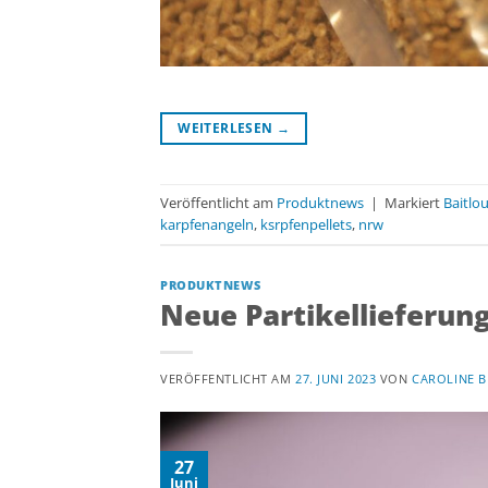
WEITERLESEN
→
Veröffentlicht am
Produktnews
|
Markiert
Baitlo
karpfenangeln
,
ksrpfenpellets
,
nrw
PRODUKTNEWS
Neue Partikellieferun
VERÖFFENTLICHT AM
27. JUNI 2023
VON
CAROLINE B
27
Juni