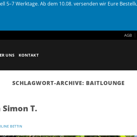
ell 5–7 Werktage. Ab dem 10.08. versenden wir Eure Bestel
AGB
ER UNS
KONTAKT
SCHLAGWORT-ARCHIVE:
BAITLOUNGE
 Simon T.
LINE BETTIN