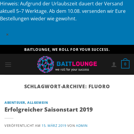
Hinweis: Aufgrund der Urlaubszeit dauert der Versand
aktuell 5–7 Werktage. Ab dem 10.08. versenden wir Eure
Bestellungen wieder wie gewohnt.
×
Zum
BAITLOUNGE, WE ROLL FOR YOUR SUCCESS.
Inhalt
springen
0
SCHLAGWORT-ARCHIVE:
FLUORO
ABENTEUER
,
ALLGEMEIN
Erfolgreicher Saisonstart 2019
VERÖFFENTLICHT AM
15. MÄRZ 2019
VON
ADMIN