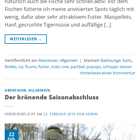
natürlich auch die Fische sehr schnell aktiv. Vor dem
Fischen fütterte ich meine anvisierten Spots täglich mit
wenig, dafür aber sehr attraktivem Futter. Maispellets,
Hanf, gecrushte Tigernüsse und auffällige […]
WEITERLESEN
→
Veröffentlicht am
Abenteuer
,
Allgemein
|
Markiert
Baitlounge
,
baits
,
Boilies
,
csl
,
fluoro
,
futter
,
mais
,
nrw
,
partikel
,
popups
,
schuppi
,
steven
Hinterlasse einen Kommentar
ABENTEUER
,
ALLGEMEIN
Der krönende Saisonabschluss
VERÖFFENTLICHT AM
22. FEBRUAR 2019
VON
ADMIN
22
Feb.