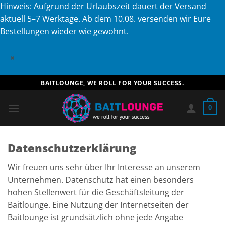
Hinweis: Aufgrund der Urlaubszeit dauert der Versand
aktuell 5–7 Werktage. Ab dem 10.08. versenden wir Eure
Bestellungen wieder wie gewohnt.
×
Zum
BAITLOUNGE, WE ROLL FOR YOUR SUCCESS.
Inhalt
springen
0
Datenschutzerklärung
Wir freuen uns sehr über Ihr Interesse an unserem
Unternehmen. Datenschutz hat einen besonders
hohen Stellenwert für die Geschäftsleitung der
Baitlounge. Eine Nutzung der Internetseiten der
Baitlounge ist grundsätzlich ohne jede Angabe