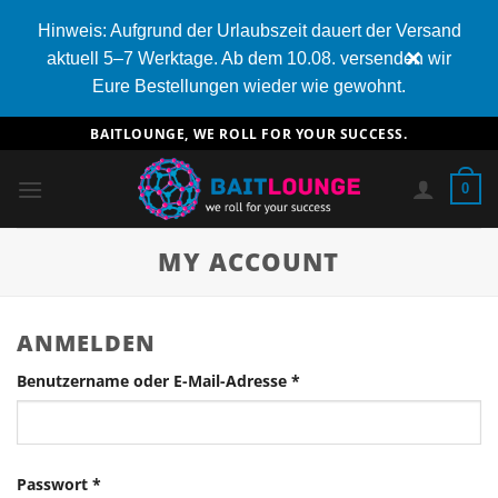
Hinweis: Aufgrund der Urlaubszeit dauert der Versand
×
aktuell 5–7 Werktage. Ab dem 10.08. versenden wir
Eure Bestellungen wieder wie gewohnt.
Zum
BAITLOUNGE, WE ROLL FOR YOUR SUCCESS.
Inhalt
springen
0
MY ACCOUNT
ANMELDEN
Erforderlich
Benutzername oder E-Mail-Adresse
*
Erforderlich
Passwort
*