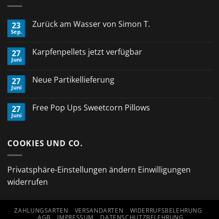
Zurück am Wasser von Simon T.
23
Sep.
Keine
Kommentare
zu
Karpfenpellets jetzt verfügbar
27
Zurück
Juni
am
Keine
Wasser
Kommentare
von
zu
Neue Partikellieferung
Simon
27
Karpfenpellets
T.
Juni
jetzt
Keine
verfügbar
Kommentare
zu
Free Pop Ups Sweetcorn Pillows
27
Neue
Juni
Partikellieferung
Keine
Kommentare
zu
Free
COOKIES UND CO.
Pop
Ups
Sweetcorn
Pillows
Privatsphäre-Einstellungen ändern
Einwilligungen
widerrufen
ZAHLUNGSARTEN
VERSANDARTEN
WIDERRUFSBELEHRUNG
AGB
IMPRESSUM
DATENSCHUTZBELEHRUNG