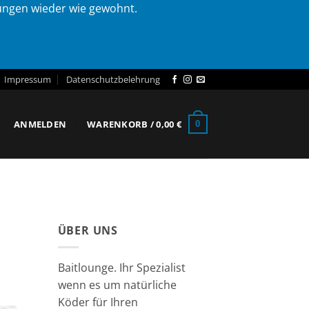
lungen wieder wie gewohnt.
Impressum
Datenschutzbelehrung
ANMELDEN
WARENKORB /
0,00
€
0
ÜBER UNS
Baitlounge. Ihr Spezialist
wenn es um natürliche
Köder für Ihren