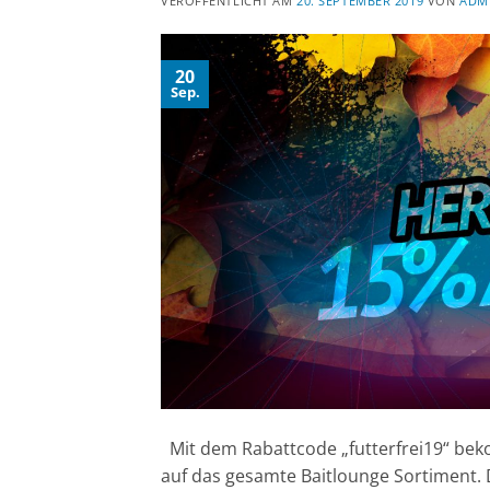
VERÖFFENTLICHT AM
20. SEPTEMBER 2019
VON
ADM
20
Sep.
Mit dem Rabattcode „futterfrei19“ bek
auf das gesamte Baitlounge Sortiment.