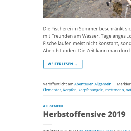
Die Fischerei im Sommer beschränkt si
mit Freunden am Wasser. Tagelanges „da
Fische laufen meist nicht konstant, so
Abendstunden. Die Zeit kann man durch
WEITERLESEN
→
Veröffentlicht am
Abenteuer
,
Allgemein
|
Markier
Elementor
,
Karpfen
,
karpfenangeln
,
mettmann
,
na
ALLGEMEIN
Herbstoffensive 2019