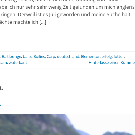
be ich nur sehr sehr wenig Zeit gefunden um mich angleri
bringen. Derweil ist es Juli geworden und meine Suche hält
Nächte machte ich […]
t
Baitlounge
,
baits
,
Boilies
,
Carp
,
deutschland
,
Elementor
,
erfolg
,
futter
,
eam
,
waterkant
Hinterlasse einen Komme
.
N