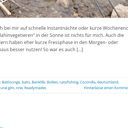
ch bei mir auf schnelle Instantnächte oder kurze Wochenen
hinvegetieren“ in der Sonne ist nichts für mich. Auch die
ndern haben eher kurze Fressphase in den Morgen- oder
aus besser nutzen! So war es auch […]
t
Baitlounge
,
baits
,
Banklife
,
Boilies
,
carpfishing
,
Coconilla
,
deutschland
,
tural glm
,
nrw
,
Readymades
Hinterlasse einen Komme