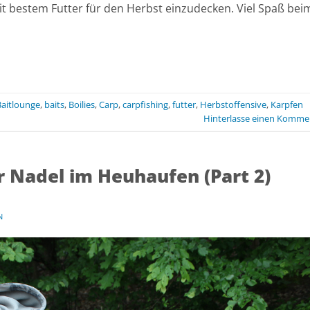
t bestem Futter für den Herbst einzudecken. Viel Spaß bei
Baitlounge
,
baits
,
Boilies
,
Carp
,
carpfishing
,
futter
,
Herbstoffensive
,
Karpfen
Hinterlasse einen Komme
r Nadel im Heuhaufen (Part 2)
N