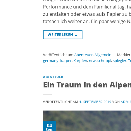
Performance und dem Familienalltag, ha
zu entfalten oder etwas aufs Papier zu 
tatsächlich weiter an. Ein paar wenige 
WEITERLESEN
→
Veröffentlicht am
Abenteuer
,
Allgemein
|
Markier
germany
,
karper
,
Karpfen
,
nrw
,
schuppi
,
spiegler
,
T
ABENTEUER
Ein Traum in den Alpen
VERÖFFENTLICHT AM
4. SEPTEMBER 2019
VON
ADMI
04
Sep.