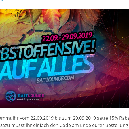
IN
ommt ihr vom 22.09.2019 bis zum 29.09.2019 satte 15% Rab
 Dazu müsst ihr einfach den Code am Ende eurer Bestellung