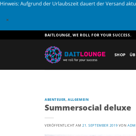
Hinweis: Aufgrund der Urlaubszeit dauert der Versand aktu
×
Zum
BAITLOUNGE, WE ROLL FOR YOUR SUCCESS.
Inhalt
springen
SHOP
ÜB
ABENTEUER
,
ALLGEMEIN
Summersocial deluxe
VERÖFFENTLICHT AM
21. SEPTEMBER 2019
VON
ADM