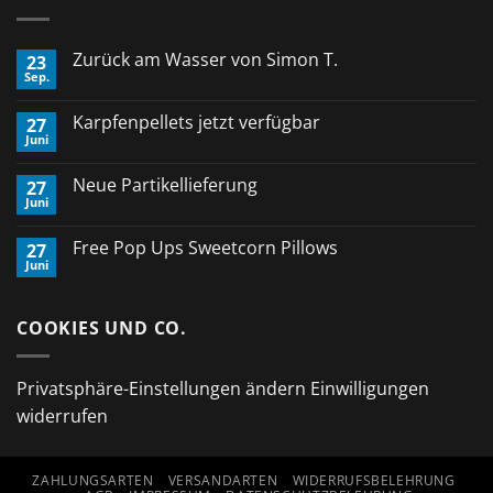
Zurück am Wasser von Simon T.
23
Sep.
Keine
Kommentare
zu
Karpfenpellets jetzt verfügbar
27
Zurück
Juni
am
Keine
Wasser
Kommentare
von
zu
Neue Partikellieferung
Simon
27
Karpfenpellets
T.
Juni
jetzt
Keine
verfügbar
Kommentare
zu
Free Pop Ups Sweetcorn Pillows
27
Neue
Juni
Partikellieferung
Keine
Kommentare
zu
Free
COOKIES UND CO.
Pop
Ups
Sweetcorn
Pillows
Privatsphäre-Einstellungen ändern
Einwilligungen
widerrufen
ZAHLUNGSARTEN
VERSANDARTEN
WIDERRUFSBELEHRUNG