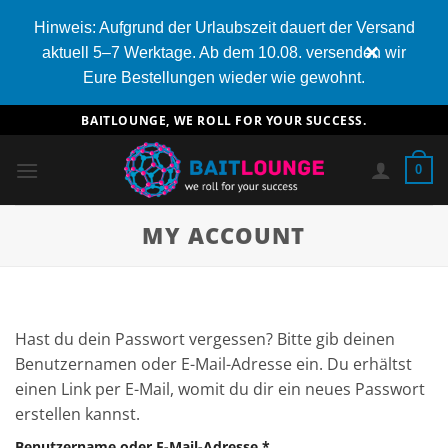
Hinweis: Aufgrund der Urlaubszeit dauert der Versand
×
aktuell 5–7 Werktage. Ab dem 10.08. versenden wir
Eure Bestellungen wieder wie gewohnt.
Zum
BAITLOUNGE, WE ROLL FOR YOUR SUCCESS.
Inhalt
springen
0
MY ACCOUNT
Hast du dein Passwort vergessen? Bitte gib deinen
Benutzernamen oder E-Mail-Adresse ein. Du erhältst
einen Link per E-Mail, womit du dir ein neues Passwort
erstellen kannst.
Erforderlich
Benutzername oder E-Mail-Adresse
*