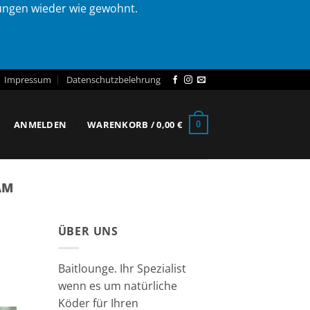
lungen wieder wie gewohnt.
Impressum
Datenschutzbelehrung
ANMELDEN
WARENKORB /
0,00
€
0
AM
ÜBER UNS
Baitlounge. Ihr Spezialist
wenn es um natürliche
Köder für Ihren