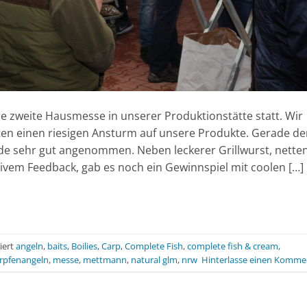
 zweite Hausmesse in unserer Produktionstätte statt. Wir
ten einen riesigen Ansturm auf unsere Produkte. Gerade de
de sehr gut angenommen. Neben leckerer Grillwurst, nette
em Feedback, gab es noch ein Gewinnspiel mit coolen […]
iert
angeln
,
baits
,
Boilies
,
Carp
,
Complete Fish
,
complete fish & cream
,
rpfenangeln
,
messe
,
mettmann
,
natural glm
,
nrw
Hinterlasse einen Komme