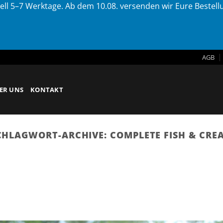
ell 5–7 Werktage. Ab dem 10.08. versenden wir Eure Bestel
AGB
ER UNS
KONTAKT
CHLAGWORT-ARCHIVE:
COMPLETE FISH & CRE