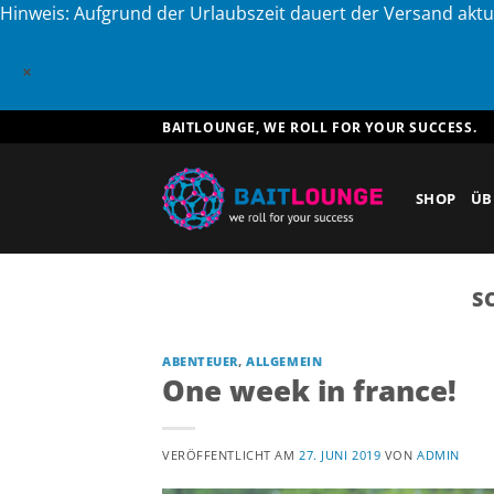
Hinweis: Aufgrund der Urlaubszeit dauert der Versand aktu
×
Zum
BAITLOUNGE, WE ROLL FOR YOUR SUCCESS.
Inhalt
springen
SHOP
ÜB
S
ABENTEUER
,
ALLGEMEIN
One week in france!
VERÖFFENTLICHT AM
27. JUNI 2019
VON
ADMIN