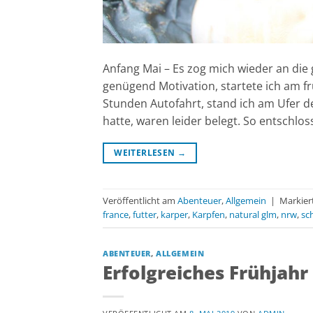
Anfang Mai – Es zog mich wieder an die
genügend Motivation, startete ich am 
Stunden Autofahrt, stand ich am Ufer de
hatte, waren leider belegt. So entschlos
WEITERLESEN
→
Veröffentlicht am
Abenteuer
,
Allgemein
|
Markier
france
,
futter
,
karper
,
Karpfen
,
natural glm
,
nrw
,
sc
ABENTEUER
,
ALLGEMEIN
Erfolgreiches Frühjahr