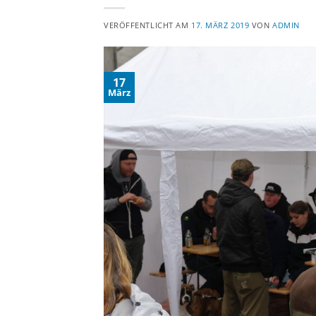
VERÖFFENTLICHT AM
17. MÄRZ 2019
VON
ADMIN
17
März