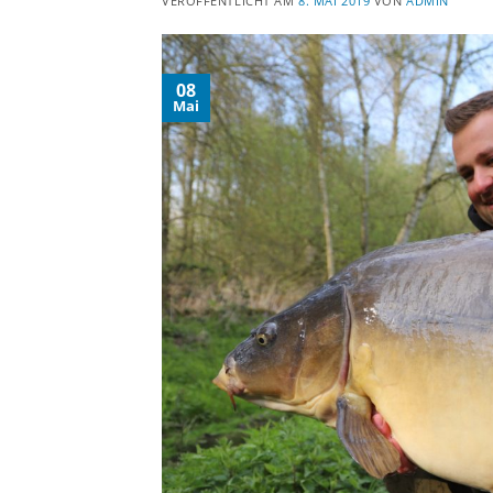
VERÖFFENTLICHT AM
8. MAI 2019
VON
ADMIN
08
Mai