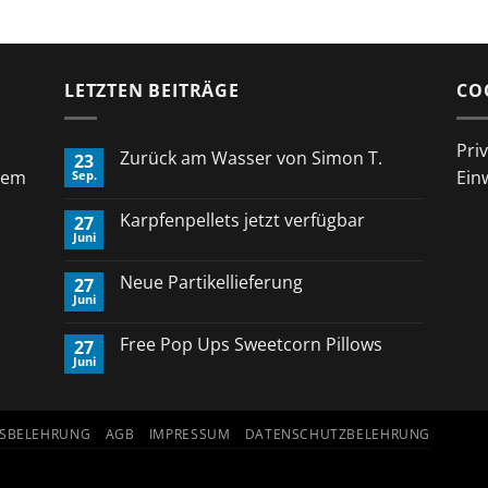
LETZTEN BEITRÄGE
CO
Pri
Zurück am Wasser von Simon T.
23
rem
Ein
Sep.
Keine
Kommentare
zu
Karpfenpellets jetzt verfügbar
27
Zurück
Juni
am
Keine
Wasser
Kommentare
von
zu
Neue Partikellieferung
Simon
27
Karpfenpellets
T.
Juni
jetzt
Keine
verfügbar
Kommentare
zu
Free Pop Ups Sweetcorn Pillows
27
Neue
Juni
Partikellieferung
Keine
Kommentare
zu
Free
Pop
FSBELEHRUNG
AGB
IMPRESSUM
DATENSCHUTZBELEHRUNG
Ups
Sweetcorn
Pillows