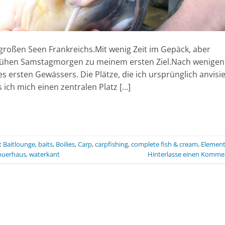
 großen Seen Frankreichs.Mit wenig Zeit im Gepäck, aber
frühen Samstagmorgen zu meinem ersten Ziel.Nach wenigen
s ersten Gewässers. Die Plätze, die ich ursprünglich anvisie
s ich mich einen zentralen Platz […]
t
Baitlounge
,
baits
,
Boilies
,
Carp
,
carpfishing
,
complete fish & cream
,
Elemen
huerhaus
,
waterkant
Hinterlasse einen Komme