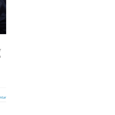
r
n
ntar