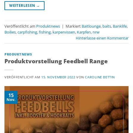
WEITERLESEN
→
Veröffentlicht am
Produktnews
|
Markiert
Baitlounge
,
baits
,
Banklife
,
Boilies
,
carpfishing
,
fishing
,
karpervissen
,
Karpfen
,
nrw
Hinterlasse einen Kommentar
PRODUKTNEWS
Produktvorstellung Feedbell Range
VERÖFFENTLICHT AM
15. NOVEMBER 2022
VON
CAROLINE BETTIN
15
Nov.