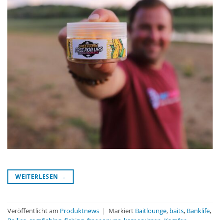
WEITERLESEN
→
Veröffentlicht am
Produktnews
|
Markiert
Baitlounge
,
baits
,
Banklife
,