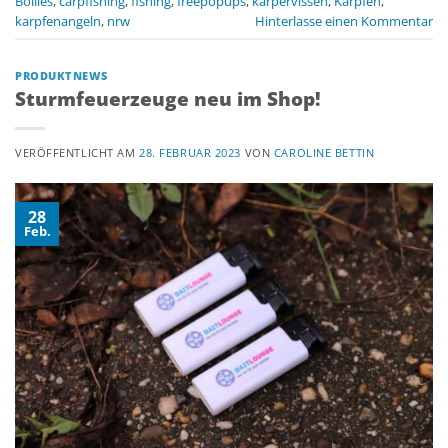
Boilies
,
carpfishing
,
fishing
,
freepopups
,
karpervissen
,
Karpfen
,
karpfenangeln
,
nrw
Hinterlasse einen Kommentar
PRODUKTNEWS
Sturmfeuerzeuge neu im Shop!
VERÖFFENTLICHT AM
28. FEBRUAR 2023
VON
CAROLINE BETTIN
28
Feb.