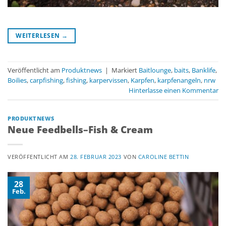
WEITERLESEN
→
Veröffentlicht am
Produktnews
|
Markiert
Baitlounge
,
baits
,
Banklife
,
Boilies
,
carpfishing
,
fishing
,
karpervissen
,
Karpfen
,
karpfenangeln
,
nrw
Hinterlasse einen Kommentar
PRODUKTNEWS
Neue Feedbells–Fish & Cream
VERÖFFENTLICHT AM
28. FEBRUAR 2023
VON
CAROLINE BETTIN
28
Feb.