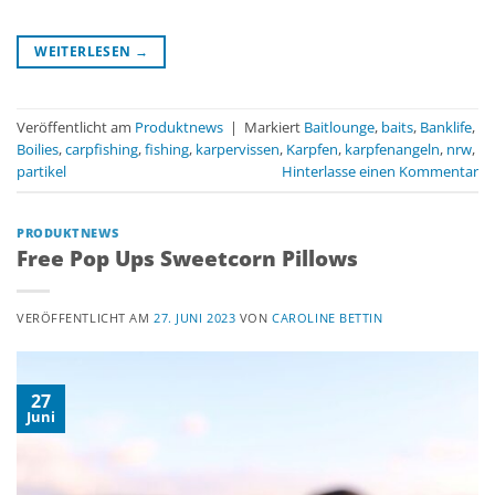
WEITERLESEN
→
Veröffentlicht am
Produktnews
|
Markiert
Baitlounge
,
baits
,
Banklife
,
Boilies
,
carpfishing
,
fishing
,
karpervissen
,
Karpfen
,
karpfenangeln
,
nrw
,
partikel
Hinterlasse einen Kommentar
PRODUKTNEWS
Free Pop Ups Sweetcorn Pillows
VERÖFFENTLICHT AM
27. JUNI 2023
VON
CAROLINE BETTIN
27
Juni