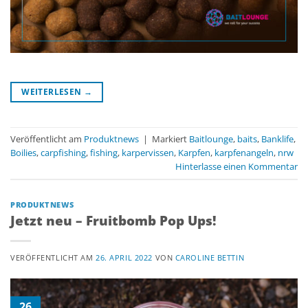
WEITERLESEN
→
Veröffentlicht am
Produktnews
|
Markiert
Baitlounge
,
baits
,
Banklife
,
Boilies
,
carpfishing
,
fishing
,
karpervissen
,
Karpfen
,
karpfenangeln
,
nrw
Hinterlasse einen Kommentar
PRODUKTNEWS
Jetzt neu – Fruitbomb Pop Ups!
VERÖFFENTLICHT AM
26. APRIL 2022
VON
CAROLINE BETTIN
26