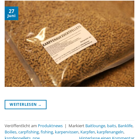
27
Juni
WEITERLESEN
→
Veröffentlicht am
Produktnews
|
Markiert
Baitlounge
,
baits
,
Banklife
,
Boilies
,
carpfishing
,
fishing
,
karpervissen
,
Karpfen
,
karpfenangeln
,
ksrpfenpellets
,
nrw
Hinterlasse einen Kommentar