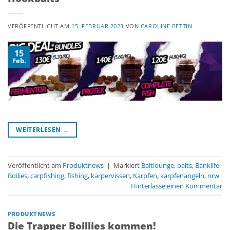
VERÖFFENTLICHT AM
15. FEBRUAR 2023
VON
CAROLINE BETTIN
15
Feb.
WEITERLESEN
→
Veröffentlicht am
Produktnews
|
Markiert
Baitlounge
,
baits
,
Banklife
,
Boilies
,
carpfishing
,
fishing
,
karpervissen
,
Karpfen
,
karpfenangeln
,
nrw
Hinterlasse einen Kommentar
PRODUKTNEWS
Die Trapper Boillies kommen!