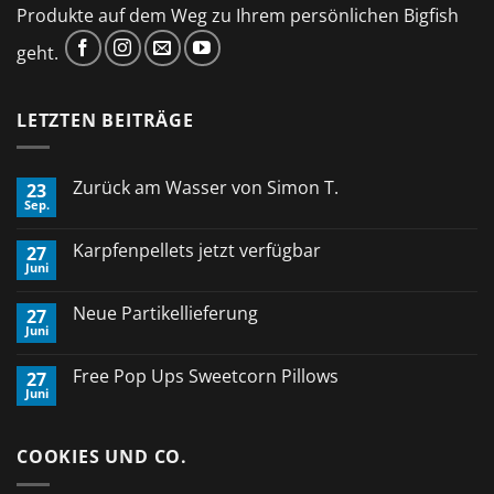
Produkte auf dem Weg zu Ihrem persönlichen Bigfish
geht.
LETZTEN BEITRÄGE
Zurück am Wasser von Simon T.
23
Sep.
Keine
Kommentare
zu
Karpfenpellets jetzt verfügbar
27
Zurück
Juni
am
Keine
Wasser
Kommentare
von
zu
Neue Partikellieferung
Simon
27
Karpfenpellets
T.
Juni
jetzt
Keine
verfügbar
Kommentare
zu
Free Pop Ups Sweetcorn Pillows
27
Neue
Juni
Partikellieferung
Keine
Kommentare
zu
Free
COOKIES UND CO.
Pop
Ups
Sweetcorn