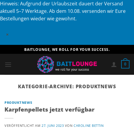
Hinweis: Aufgrund der Urlaubszeit dauert der Versand
aktuell 5–7 Werktage. Ab dem 10.08. versenden wir Eure
Bestellungen wieder wie gewohnt.
×
Zum
BAITLOUNGE, WE ROLL FOR YOUR SUCCESS.
Inhalt
springen
0
KATEGORIE-ARCHIVE:
PRODUKTNEWS
PRODUKTNEWS
Karpfenpellets jetzt verfügbar
VERÖFFENTLICHT AM
27. JUNI 2023
VON
CAROLINE BETTIN