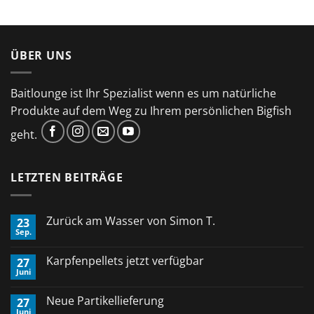
ÜBER UNS
Baitlounge ist Ihr Spezialist wenn es um natürliche
Produkte auf dem Weg zu Ihrem persönlichen Bigfish
geht.
LETZTEN BEITRÄGE
Zurück am Wasser von Simon T.
23
Sep.
Keine
Kommentare
zu
Karpfenpellets jetzt verfügbar
27
Zurück
Juni
am
Keine
Wasser
Kommentare
von
zu
Neue Partikellieferung
Simon
27
Karpfenpellets
T.
Juni
jetzt