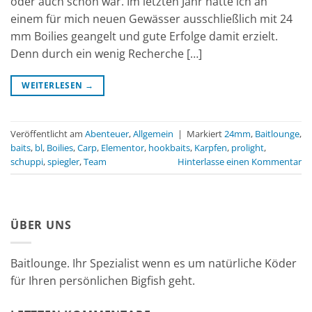
oder auch schon war. Im letzten Jahr hatte ich an
einem für mich neuen Gewässer ausschließlich mit 24
mm Boilies geangelt und gute Erfolge damit erzielt.
Denn durch ein wenig Recherche […]
WEITERLESEN
→
Veröffentlicht am
Abenteuer
,
Allgemein
|
Markiert
24mm
,
Baitlounge
,
baits
,
bl
,
Boilies
,
Carp
,
Elementor
,
hookbaits
,
Karpfen
,
prolight
,
schuppi
,
spiegler
,
Team
Hinterlasse einen Kommentar
ÜBER UNS
Baitlounge. Ihr Spezialist wenn es um natürliche Köder
für Ihren persönlichen Bigfish geht.