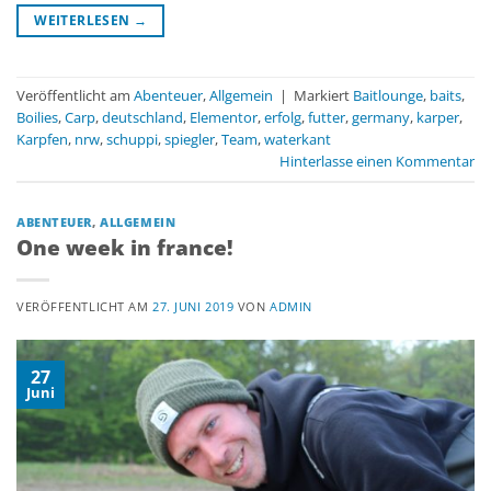
WEITERLESEN
→
Veröffentlicht am
Abenteuer
,
Allgemein
|
Markiert
Baitlounge
,
baits
,
Boilies
,
Carp
,
deutschland
,
Elementor
,
erfolg
,
futter
,
germany
,
karper
,
Karpfen
,
nrw
,
schuppi
,
spiegler
,
Team
,
waterkant
Hinterlasse einen Kommentar
ABENTEUER
,
ALLGEMEIN
One week in france!
VERÖFFENTLICHT AM
27. JUNI 2019
VON
ADMIN
27
Juni