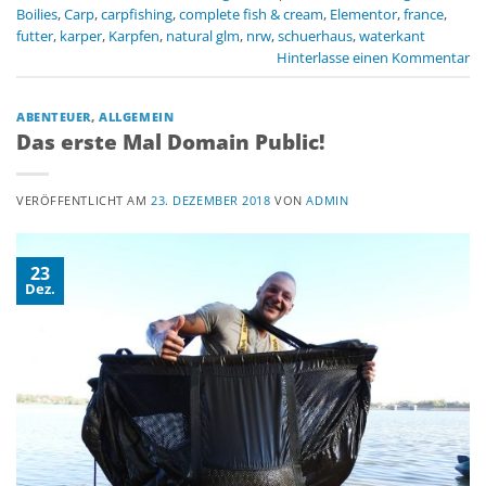
Boilies
,
Carp
,
carpfishing
,
complete fish & cream
,
Elementor
,
france
,
futter
,
karper
,
Karpfen
,
natural glm
,
nrw
,
schuerhaus
,
waterkant
Hinterlasse einen Kommentar
ABENTEUER
,
ALLGEMEIN
Das erste Mal Domain Public!
VERÖFFENTLICHT AM
23. DEZEMBER 2018
VON
ADMIN
23
Dez.