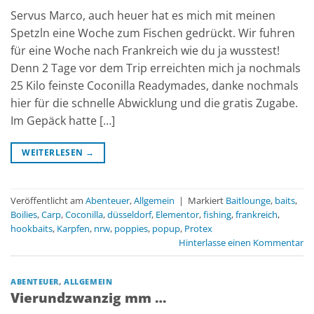
Servus Marco, auch heuer hat es mich mit meinen
Spetzln eine Woche zum Fischen gedrückt. Wir fuhren
für eine Woche nach Frankreich wie du ja wusstest!
Denn 2 Tage vor dem Trip erreichten mich ja nochmals
25 Kilo feinste Coconilla Readymades, danke nochmals
hier für die schnelle Abwicklung und die gratis Zugabe.
Im Gepäck hatte […]
WEITERLESEN
→
Veröffentlicht am
Abenteuer
,
Allgemein
|
Markiert
Baitlounge
,
baits
,
Boilies
,
Carp
,
Coconilla
,
düsseldorf
,
Elementor
,
fishing
,
frankreich
,
hookbaits
,
Karpfen
,
nrw
,
poppies
,
popup
,
Protex
Hinterlasse einen Kommentar
ABENTEUER
,
ALLGEMEIN
Vierundzwanzig mm …