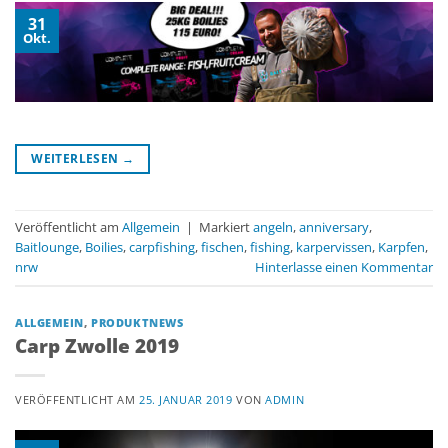
31
Okt.
WEITERLESEN
→
Veröffentlicht am
Allgemein
|
Markiert
angeln
,
anniversary
,
Baitlounge
,
Boilies
,
carpfishing
,
fischen
,
fishing
,
karpervissen
,
Karpfen
,
nrw
Hinterlasse einen Kommentar
ALLGEMEIN
,
PRODUKTNEWS
Carp Zwolle 2019
VERÖFFENTLICHT AM
25. JANUAR 2019
VON
ADMIN