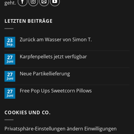
geht.
LETZTEN BEITRÄGE
Zurück am Wasser von Simon T.
23
Sep.
Keine
Kommentare
zu
Karpfenpellets jetzt verfügbar
27
Zurück
Juni
am
Keine
Wasser
Kommentare
von
zu
Neue Partikellieferung
Simon
27
Karpfenpellets
T.
Juni
jetzt
Keine
verfügbar
Kommentare
zu
Free Pop Ups Sweetcorn Pillows
27
Neue
Juni
Partikellieferung
Keine
Kommentare
zu
Free
COOKIES UND CO.
Pop
Ups
Sweetcorn
Pillows
Privatsphäre-Einstellungen ändern
Einwilligungen