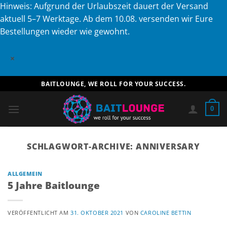
Hinweis: Aufgrund der Urlaubszeit dauert der Versand
aktuell 5–7 Werktage. Ab dem 10.08. versenden wir Eure
Bestellungen wieder wie gewohnt.
×
Zum
BAITLOUNGE, WE ROLL FOR YOUR SUCCESS.
Inhalt
springen
0
SCHLAGWORT-ARCHIVE:
ANNIVERSARY
ALLGEMEIN
5 Jahre Baitlounge
VERÖFFENTLICHT AM
31. OKTOBER 2021
VON
CAROLINE BETTIN