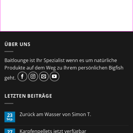
ÜBER UNS
Baitlounge ist Ihr Spezialist wenn es um natürliche
Produkte auf dem Weg zu Ihrem persönlichen Bigfish
geht.
LETZTEN BEITRÄGE
Zurück am Wasser von Simon T.
23
Sep.
Keine
Kommentare
zu
Karpfenpellets jetzt verfügbar
27
Zurück