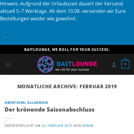
Hinweis: Aufgrund der Urlaubszeit dauert der Versand
aktuell 5–7 Werktage. Ab dem 10.08. versenden wir Eure
Bestellungen wieder wie gewohnt.
×
Zum
BAITLOUNGE, WE ROLL FOR YOUR SUCCESS.
Inhalt
springen
0
MONATLICHE ARCHIVE:
FEBRUAR 2019
ABENTEUER
,
ALLGEMEIN
Der krönende Saisonabschluss
VERÖFFENTLICHT AM
22. FEBRUAR 2019
VON
ADMIN