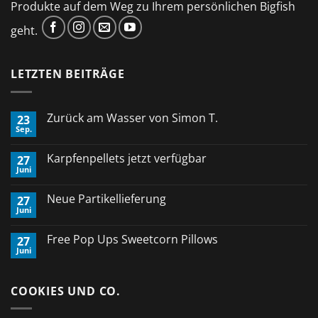
Produkte auf dem Weg zu Ihrem persönlichen Bigfish
geht.
LETZTEN BEITRÄGE
Zurück am Wasser von Simon T.
23
Sep.
Keine
Kommentare
zu
Karpfenpellets jetzt verfügbar
27
Zurück
Juni
am
Keine
Wasser
Kommentare
von
zu
Neue Partikellieferung
Simon
27
Karpfenpellets
T.
Juni
jetzt
Keine
verfügbar
Kommentare
zu
Free Pop Ups Sweetcorn Pillows
27
Neue
Juni
Partikellieferung
Keine
Kommentare
zu
Free
COOKIES UND CO.
Pop
Ups
Sweetcorn