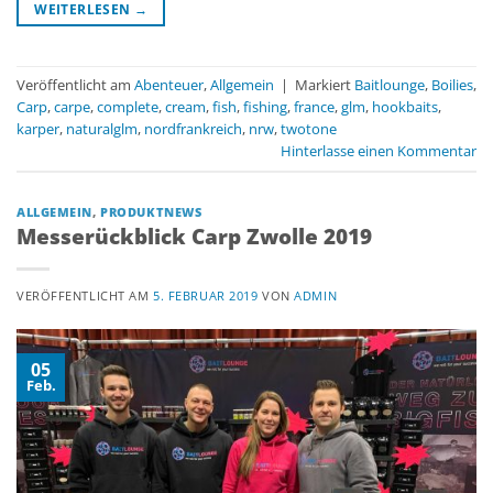
WEITERLESEN
→
Veröffentlicht am
Abenteuer
,
Allgemein
|
Markiert
Baitlounge
,
Boilies
,
Carp
,
carpe
,
complete
,
cream
,
fish
,
fishing
,
france
,
glm
,
hookbaits
,
karper
,
naturalglm
,
nordfrankreich
,
nrw
,
twotone
Hinterlasse einen Kommentar
ALLGEMEIN
,
PRODUKTNEWS
Messerückblick Carp Zwolle 2019
VERÖFFENTLICHT AM
5. FEBRUAR 2019
VON
ADMIN
05
Feb.