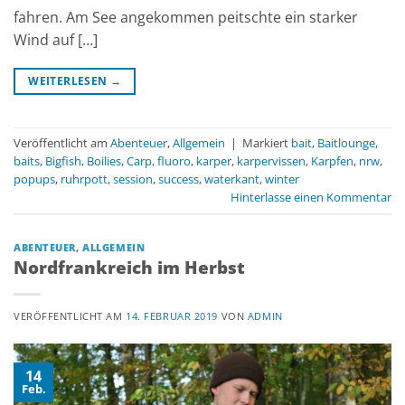
fahren. Am See angekommen peitschte ein starker
Wind auf […]
WEITERLESEN
→
Veröffentlicht am
Abenteuer
,
Allgemein
|
Markiert
bait
,
Baitlounge
,
baits
,
Bigfish
,
Boilies
,
Carp
,
fluoro
,
karper
,
karpervissen
,
Karpfen
,
nrw
,
popups
,
ruhrpott
,
session
,
success
,
waterkant
,
winter
Hinterlasse einen Kommentar
ABENTEUER
,
ALLGEMEIN
Nordfrankreich im Herbst
VERÖFFENTLICHT AM
14. FEBRUAR 2019
VON
ADMIN
14
Feb.