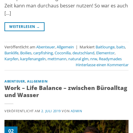
Zeit kann man durchaus besser nutzen! So war es auch
[…]
WEITERLESEN
→
Veröffentlicht am
Abenteuer
,
Allgemein
|
Markiert
Baitlounge
,
baits
,
Banklife
,
Boilies
,
carpfishing
,
Coconilla
,
deutschland
,
Elementor
,
Karpfen
,
karpfenangeln
,
mettmann
,
natural glm
,
nrw
,
Readymades
Hinterlasse einen Kommentar
ABENTEUER
,
ALLGEMEIN
Work – Life Balance – zwischen Büroalltag
und Wasser
VERÖFFENTLICHT AM
2. JULI 2019
VON
ADMIN
02