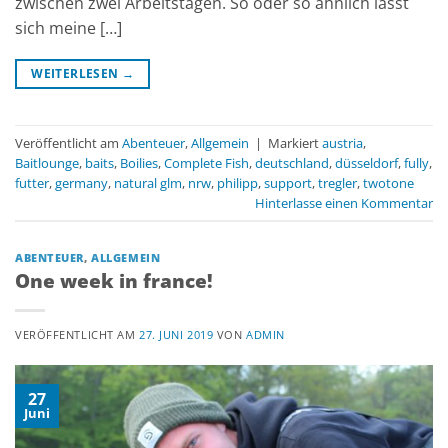
zwischen zwei Arbeitstagen. So oder so ähnlich lässt
sich meine […]
WEITERLESEN
→
Veröffentlicht am
Abenteuer
,
Allgemein
|
Markiert
austria
,
Baitlounge
,
baits
,
Boilies
,
Complete Fish
,
deutschland
,
düsseldorf
,
fully
,
futter
,
germany
,
natural glm
,
nrw
,
philipp
,
support
,
tregler
,
twotone
Hinterlasse einen Kommentar
ABENTEUER
,
ALLGEMEIN
One week in france!
VERÖFFENTLICHT AM
27. JUNI 2019
VON
ADMIN
27
Juni