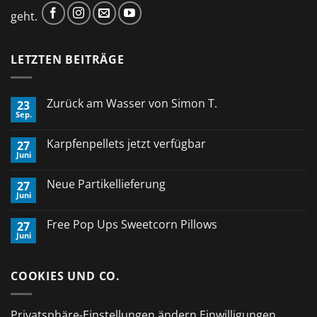
geht.
LETZTEN BEITRÄGE
Zurück am Wasser von Simon T.
23
Sep.
Keine
Kommentare
zu
Karpfenpellets jetzt verfügbar
27
Zurück
Juni
am
Keine
Wasser
Kommentare
von
zu
Neue Partikellieferung
Simon
27
Karpfenpellets
T.
Juni
jetzt
Keine
verfügbar
Kommentare
zu
Free Pop Ups Sweetcorn Pillows
27
Neue
Juni
Partikellieferung
Keine
Kommentare
zu
Free
COOKIES UND CO.
Pop
Ups
Sweetcorn
Pillows
Privatsphäre-Einstellungen ändern
Einwilligungen