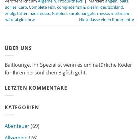
Veröffentlicht am
Allgemein
,
Produktnews
|
Markiert
angeln
,
baits
,
Boilies
,
Carp
,
Complete Fish
,
complete fish & cream
,
deutschland
,
erfolg
,
futter
,
hausmesse
,
Karpfen
,
karpfenangeln
,
messe
,
mettmann
,
natural glm
,
nrw
Hinterlasse einen Kommentar
ÜBER UNS
Baitlounge. Ihr Spezialist wenn es um natürliche Köder
für Ihren persönlichen Bigfish geht.
LETZTEN KOMMENTARE
KATEGORIEN
Abenteuer
(69)
Allgemein
(76)