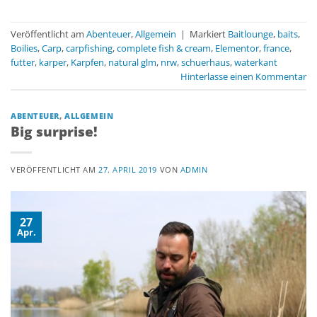
Veröffentlicht am
Abenteuer
,
Allgemein
|
Markiert
Baitlounge
,
baits
,
Boilies
,
Carp
,
carpfishing
,
complete fish & cream
,
Elementor
,
france
,
futter
,
karper
,
Karpfen
,
natural glm
,
nrw
,
schuerhaus
,
waterkant
Hinterlasse einen Kommentar
ABENTEUER
,
ALLGEMEIN
Big surprise!
VERÖFFENTLICHT AM
27. APRIL 2019
VON
ADMIN
27
Apr.