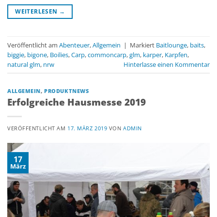
WEITERLESEN
→
Veröffentlicht am
Abenteuer
,
Allgemein
|
Markiert
Baitlounge
,
baits
,
biggie
,
bigone
,
Boilies
,
Carp
,
commoncarp
,
glm
,
karper
,
Karpfen
,
natural glm
,
nrw
Hinterlasse einen Kommentar
ALLGEMEIN
,
PRODUKTNEWS
Erfolgreiche Hausmesse 2019
VERÖFFENTLICHT AM
17. MÄRZ 2019
VON
ADMIN
17
März