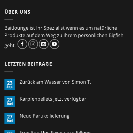
ÜBER UNS
Baitlounge ist Ihr Spezialist wenn es um natürliche
Produkte auf dem Weg zu Ihrem persönlichen Bigfish
geht.
LETZTEN BEITRÄGE
Zurück am Wasser von Simon T.
23
Sep.
Keine
Kommentare
zu
Karpfenpellets jetzt verfügbar
27
Zurück
Juni
am
Keine
Wasser
Kommentare
von
zu
Neue Partikellieferung
Simon
27
Karpfenpellets
T.
Juni
jetzt
Keine
verfügbar
Kommentare
zu
Free Pop Ups Sweetcorn Pillows