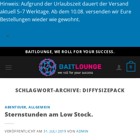
Hinweis: Aufgrund der Urlaubszeit dauert der Versand
aktuell 5–7 Werktage. Ab dem 10.08. versenden wir Eure
Bestellungen wieder wie gewohnt.
×
Zum
BAITLOUNGE, WE ROLL FOR YOUR SUCCESS.
Inhalt
springen
0
SCHLAGWORT-ARCHIVE:
DIFFYSIZEPACK
ABENTEUER
,
ALLGEMEIN
Sternstunden am Low Stock.
VERÖFFENTLICHT AM
31. JULI 2019
VON
ADMIN