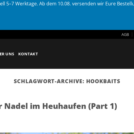
ell 5–7 Werktage. Ab dem 10.08. versenden wir Eure Bestel
AGB
ER UNS
KONTAKT
SCHLAGWORT-ARCHIVE:
HOOKBAITS
r Nadel im Heuhaufen (Part 1)