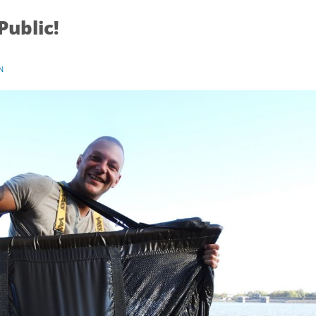
Public!
N