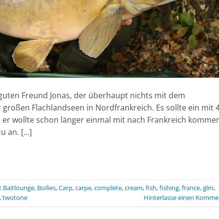
guten Freund Jonas, der überhaupt nichts mit dem
großen Flachlandseen in Nordfrankreich. Es sollte ein mit 
h er wollte schon länger einmal mit nach Frankreich komme
u an. […]
t
Baitlounge
,
Boilies
,
Carp
,
carpe
,
complete
,
cream
,
fish
,
fishing
,
france
,
glm
,
,
twotone
Hinterlasse einen Komme