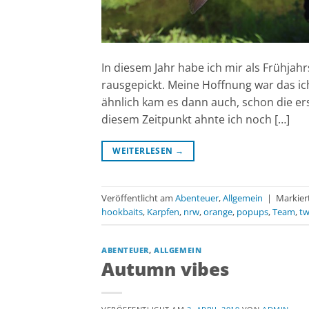
In diesem Jahr habe ich mir als Frühja
rausgepickt. Meine Hoffnung war das ich
ähnlich kam es dann auch, schon die er
diesem Zeitpunkt ahnte ich noch […]
WEITERLESEN
→
Veröffentlicht am
Abenteuer
,
Allgemein
|
Markier
hookbaits
,
Karpfen
,
nrw
,
orange
,
popups
,
Team
,
t
ABENTEUER
,
ALLGEMEIN
Autumn vibes