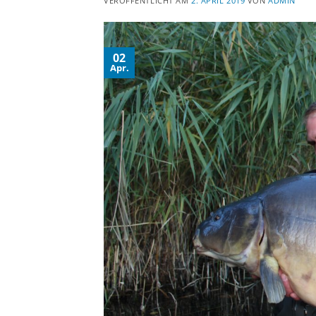
VERÖFFENTLICHT AM
2. APRIL 2019
VON
ADMIN
02
Apr.