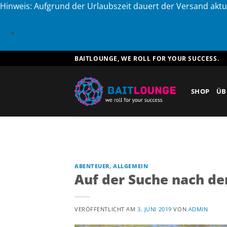
Hinweis: Aufgrund der Urlaubszeit dauert der Versand aktu
×
Zum
BAITLOUNGE, WE ROLL FOR YOUR SUCCESS.
Inhalt
springen
SHOP
ÜB
ABENTEUER
,
ALLGEMEIN
Auf der Suche nach de
VERÖFFENTLICHT AM
3. JUNI 2019
VON
ADMIN