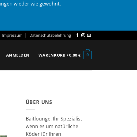
lungen wieder wie gewohnt.
Impressum
Datenschutzbelehrung
ANMELDEN
WARENKORB /
0,00
€
0
ÜBER UNS
Baitlounge. Ihr Spezialist
wenn es um natürliche
Köder für Ihren