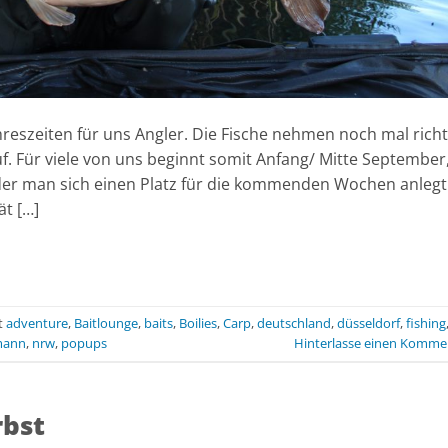
ahreszeiten für uns Angler. Die Fische nehmen noch mal richt
 Für viele von uns beginnt somit Anfang/ Mitte September
n der man sich einen Platz für die kommenden Wochen anlegt
ät […]
t
adventure
,
Baitlounge
,
baits
,
Boilies
,
Carp
,
deutschland
,
düsseldorf
,
fishing
mann
,
nrw
,
popups
Hinterlasse einen Komme
rbst