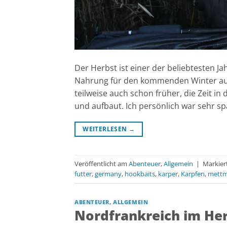
Der Herbst ist einer der beliebtesten J
Nahrung für den kommenden Winter auf.
teilweise auch schon früher, die Zeit i
und aufbaut. Ich persönlich war sehr sp
WEITERLESEN
→
Veröffentlicht am
Abenteuer
,
Allgemein
|
Markier
futter
,
germany
,
hookbaits
,
karper
,
Karpfen
,
mett
ABENTEUER
,
ALLGEMEIN
Nordfrankreich im He