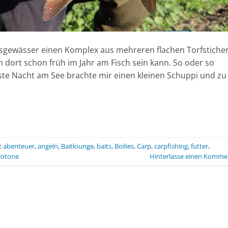
hrsgewässer einen Komplex aus mehreren flachen Torfstiche
 dort schon früh im Jahr am Fisch sein kann. So oder so
ste Nacht am See brachte mir einen kleinen Schuppi und zu
t
abenteuer
,
angeln
,
Baitlounge
,
baits
,
Boilies
,
Carp
,
carpfishing
,
futter
,
wotone
Hinterlasse einen Komme