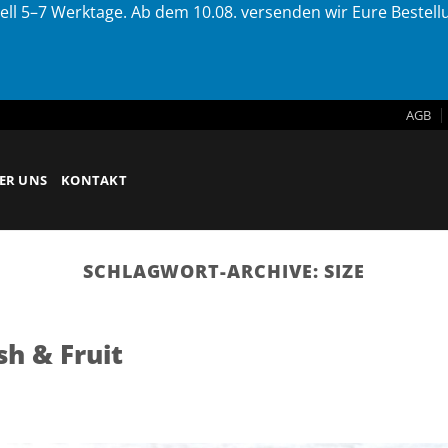
ell 5–7 Werktage. Ab dem 10.08. versenden wir Eure Bestel
AGB
ER UNS
KONTAKT
SCHLAGWORT-ARCHIVE:
SIZE
sh & Fruit