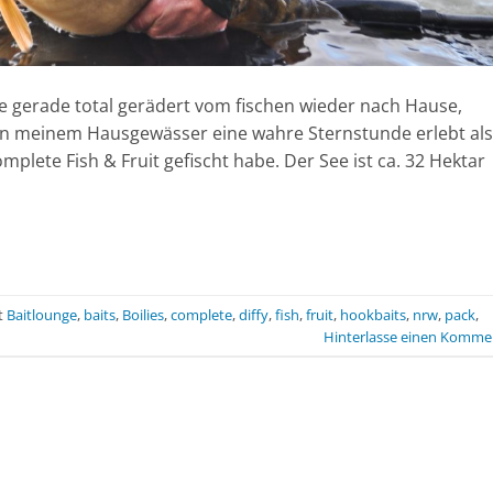
e gerade total gerädert vom fischen wieder nach Hause,
 an meinem Hausgewässer eine wahre Sternstunde erlebt als
omplete Fish & Fruit gefischt habe. Der See ist ca. 32 Hektar
t
Baitlounge
,
baits
,
Boilies
,
complete
,
diffy
,
fish
,
fruit
,
hookbaits
,
nrw
,
pack
,
Hinterlasse einen Komme