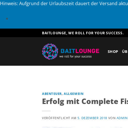
Hinweis: Aufgrund der Urlaubszeit dauert der Versand aktu
×
Zum
BAITLOUNGE, WE ROLL FOR YOUR SUCCESS.
Inhalt
springen
SHOP
ÜB
ABENTEUER
,
ALLGEMEIN
Erfolg mit Complete Fi
VERÖFFENTLICHT AM
5. DEZEMBER 2018
VON
ADMIN