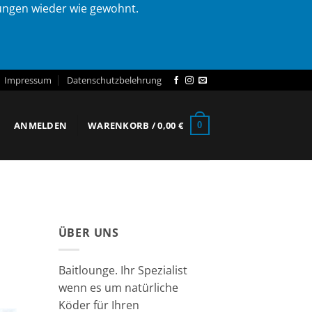
lungen wieder wie gewohnt.
Impressum
Datenschutzbelehrung
ANMELDEN
WARENKORB /
0,00
€
0
ÜBER UNS
Baitlounge. Ihr Spezialist
wenn es um natürliche
Köder für Ihren