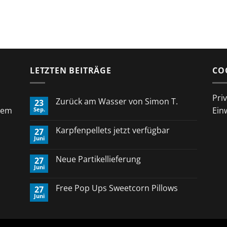
LETZTEN BEITRÄGE
CO
Pri
Zurück am Wasser von Simon T.
23
rem
Ein
Sep.
Keine
Kommentare
zu
Karpfenpellets jetzt verfügbar
27
Zurück
Juni
am
Keine
Wasser
Kommentare
von
zu
Neue Partikellieferung
Simon
27
Karpfenpellets
T.
Juni
jetzt
Keine
verfügbar
Kommentare
zu
Free Pop Ups Sweetcorn Pillows
27
Neue
Juni
Partikellieferung
Keine
Kommentare
zu
Free
Pop