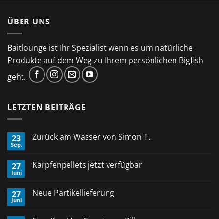
ÜBER UNS
Baitlounge ist Ihr Spezialist wenn es um natürliche
Produkte auf dem Weg zu Ihrem persönlichen Bigfish
geht.
LETZTEN BEITRÄGE
Zurück am Wasser von Simon T.
23
Sep.
Keine
Kommentare
zu
Karpfenpellets jetzt verfügbar
27
Zurück
Juni
am
Keine
Wasser
Kommentare
von
zu
Neue Partikellieferung
Simon
27
Karpfenpellets
T.
Juni
jetzt
Keine
verfügbar
Kommentare
zu