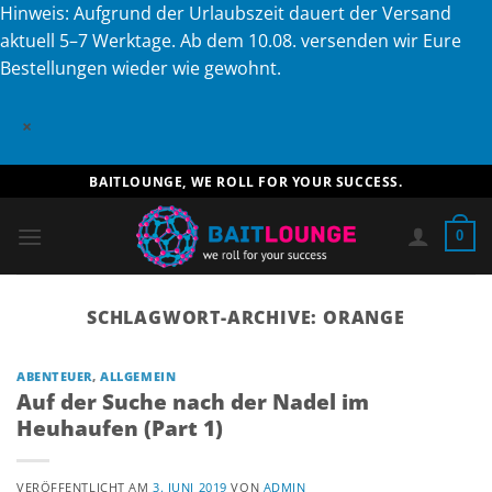
Hinweis: Aufgrund der Urlaubszeit dauert der Versand
aktuell 5–7 Werktage. Ab dem 10.08. versenden wir Eure
Bestellungen wieder wie gewohnt.
×
Zum
BAITLOUNGE, WE ROLL FOR YOUR SUCCESS.
Inhalt
springen
0
SCHLAGWORT-ARCHIVE:
ORANGE
ABENTEUER
,
ALLGEMEIN
Auf der Suche nach der Nadel im
Heuhaufen (Part 1)
VERÖFFENTLICHT AM
3. JUNI 2019
VON
ADMIN