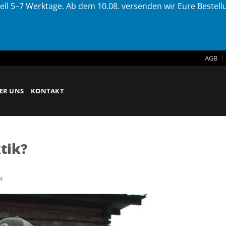
ell 5–7 Werktage. Ab dem 10.08. versenden wir Eure Bestel
AGB
ER UNS
KONTAKT
ktik?
N