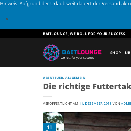
Hinweis: Aufgrund der Urlaubszeit dauert der Versand aktu
×
Zum
BAITLOUNGE, WE ROLL FOR YOUR SUCCESS.
Inhalt
springen
SHOP
ÜB
ABENTEUER
,
ALLGEMEIN
Die richtige Futterta
VERÖFFENTLICHT AM
11. DEZEMBER 2018
VON
ADMI
11