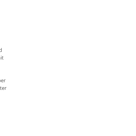
d
it
ber
ter