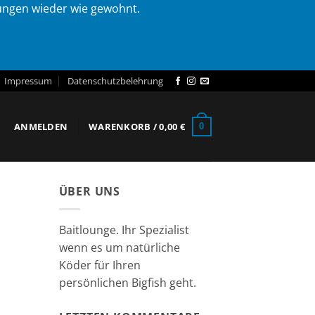
lungen wieder wie gewohnt.
Impressum
Datenschutzbelehrung
ANMELDEN
WARENKORB /
0,00
€
0
ÜBER UNS
Baitlounge. Ihr Spezialist
wenn es um natürliche
Köder für Ihren
persönlichen Bigfish geht.