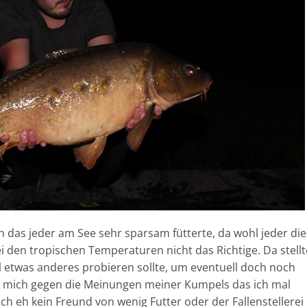
 das jeder am See sehr sparsam fütterte, da wohl jeder die
ei den tropischen Temperaturen nicht das Richtige. Da stellt
al etwas anderes probieren sollte, um eventuell doch noch
ch mich gegen die Meinungen meiner Kumpels das ich mal
ich eh kein Freund von wenig Futter oder der Fallenstellerei