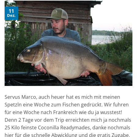
11
Dez.
Servus Marco, auch heuer hat es mich mit meinen
Spetzln eine Woche zum Fischen gedrückt. Wir fuhren
für eine Woche nach Frankreich wie du ja wusstest!
Denn 2 Tage vor dem Trip erreichten mich ja nochmals
25 Kilo feinste Coconilla Readymades, danke nochmals
hier für die schnelle Abwicklung und die gratis Zugabe.