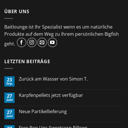
ÜBER UNS
Baitlounge ist Ihr Spezialist wenn es um natürliche
Produkte auf dem Weg zu Ihrem persönlichen Bigfish
geht.
LETZTEN BEITRÄGE
Zurück am Wasser von Simon T.
23
Sep.
Keine
Kommentare
zu
Karpfenpellets jetzt verfügbar
27
Zurück
Juni
am
Keine
Wasser
Kommentare
von
zu
Neue Partikellieferung
Simon
27
Karpfenpellets
T.
Juni
jetzt
Keine
verfügbar
Kommentare
zu
Free Pop Ups Sweetcorn Pillows