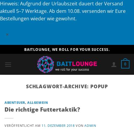
Hinweis: Aufgrund der Urlaubszeit dauert der Versand
aktuell 5–7 Werktage. Ab dem 10.08. versenden wir Eure
Bestellungen wieder wie gewohnt.
×
Zum
BAITLOUNGE, WE ROLL FOR YOUR SUCCESS.
Inhalt
springen
0
SCHLAGWORT-ARCHIVE:
POPUP
ABENTEUER
,
ALLGEMEIN
Die richtige Futtertaktik?
VERÖFFENTLICHT AM
11. DEZEMBER 2018
VON
ADMIN