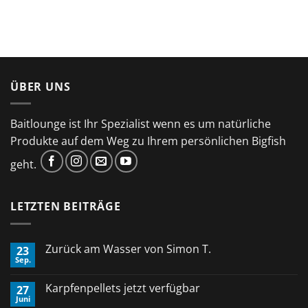
ÜBER UNS
Baitlounge ist Ihr Spezialist wenn es um natürliche
Produkte auf dem Weg zu Ihrem persönlichen Bigfish
geht.
LETZTEN BEITRÄGE
Zurück am Wasser von Simon T.
23
Sep.
Keine
Kommentare
zu
Karpfenpellets jetzt verfügbar
27
Zurück
Juni
am
Keine
Wasser