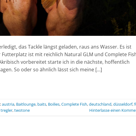
rledigt, das Tackle längst geladen, raus ans Wasser. Es ist
 Futterplatz ist mit reichlich Natural GLM und Complete Fis
kribisch vorbereitet starte ich in die nächste, hoffentlich
agen. So oder so ähnlich lässt sich meine […]
t
austria
,
Baitlounge
,
baits
,
Boilies
,
Complete Fish
,
deutschland
,
düsseldorf
,
f
,
tregler
,
twotone
Hinterlasse einen Komme