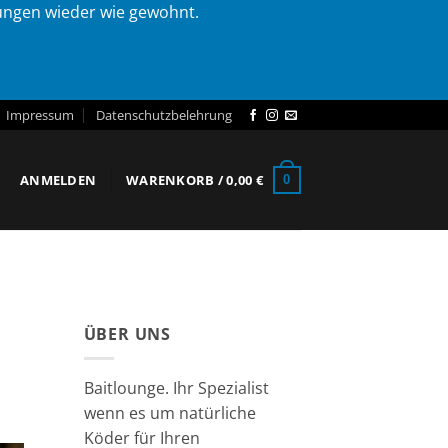
lungen wieder wie gewohnt.
Impressum
Datenschutzbelehrung
ANMELDEN
WARENKORB /
0,00
€
0
ÜBER UNS
Baitlounge. Ihr Spezialist
wenn es um natürliche
Köder für Ihren