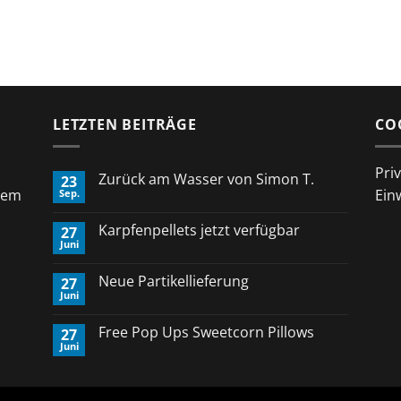
LETZTEN BEITRÄGE
CO
Pri
Zurück am Wasser von Simon T.
23
rem
Ein
Sep.
Keine
Kommentare
zu
Karpfenpellets jetzt verfügbar
27
Zurück
Juni
am
Keine
Wasser
Kommentare
von
zu
Neue Partikellieferung
Simon
27
Karpfenpellets
T.
Juni
jetzt
Keine
verfügbar
Kommentare
zu
Free Pop Ups Sweetcorn Pillows
27
Neue
Juni
Partikellieferung
Keine
Kommentare
zu
Free
Pop