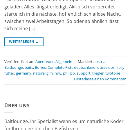
geladen. Alles längst erledigt. Akribisch vorbereitet
starte ich in die nächste, hoffentlich schlaflose Nacht,
zwischen zwei Arbeitstagen. So oder so ähnlich lässt
sich meine […]
WEITERLESEN
→
Veröffentlicht am
Abenteuer
,
Allgemein
|
Markiert
austria
,
Baitlounge
,
baits
,
Boilies
,
Complete Fish
,
deutschland
,
düsseldorf
,
fully
,
futter
,
germany
,
natural glm
,
nrw
,
philipp
,
support
,
tregler
,
twotone
Hinterlasse einen Kommentar
ÜBER UNS
Baitlounge. Ihr Spezialist wenn es um natürliche Köder
für Ihren persönlichen Bigfish geht.