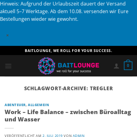
Hinweis: Aufgrund der Urlaubszeit dauert der Versand
aktuell 5–7 Werktage. Ab dem 10.08. versenden wir Eure
Bestellungen wieder wie gewohnt.
×
Zum
BAITLOUNGE, WE ROLL FOR YOUR SUCCESS.
Inhalt
springen
0
SCHLAGWORT-ARCHIVE:
TREGLER
ABENTEUER
,
ALLGEMEIN
Work – Life Balance – zwischen Büroalltag
und Wasser
VERÖFFENTLICHT AM
2. JULI 2019
VON
ADMIN