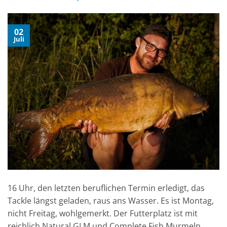
02
Juli
16 Uhr, den letzten beruflichen Termin erledigt, das
Tackle längst geladen, raus ans Wasser. Es ist Montag,
nicht Freitag, wohlgemerkt. Der Futterplatz ist mit
reichlich Natural GLM und Complete Fish Murmeln