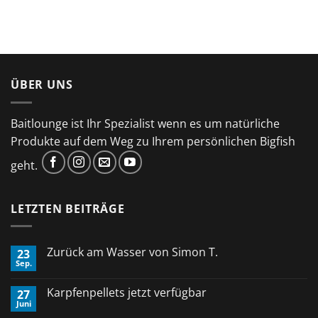
ÜBER UNS
Baitlounge ist Ihr Spezialist wenn es um natürliche
Produkte auf dem Weg zu Ihrem persönlichen Bigfish
geht.
LETZTEN BEITRÄGE
Zurück am Wasser von Simon T.
23
Sep.
Keine
Kommentare
zu
Karpfenpellets jetzt verfügbar
27
Zurück
Juni
am
Keine
Wasser
Kommentare