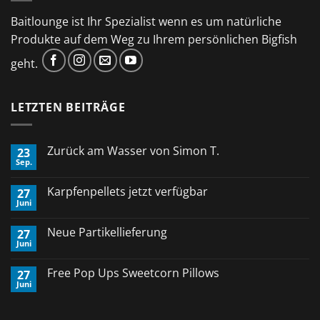
Baitlounge ist Ihr Spezialist wenn es um natürliche
Produkte auf dem Weg zu Ihrem persönlichen Bigfish
geht.
LETZTEN BEITRÄGE
Zurück am Wasser von Simon T.
23
Sep.
Keine
Kommentare
zu
Karpfenpellets jetzt verfügbar
27
Zurück
Juni
am
Keine
Wasser
Kommentare
von
zu
Neue Partikellieferung
Simon
27
Karpfenpellets
T.
Juni
jetzt
Keine
verfügbar
Kommentare
zu
Free Pop Ups Sweetcorn Pillows
27
Neue
Juni
Partikellieferung
Keine
Kommentare
zu
Free