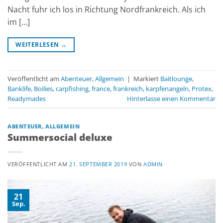
Nacht fuhr ich los in Richtung Nordfrankreich. Als ich
im […]
WEITERLESEN
→
Veröffentlicht am
Abenteuer
,
Allgemein
|
Markiert
Baitlounge
,
Banklife
,
Boilies
,
carpfishing
,
france
,
frankreich
,
karpfenangeln
,
Protex
,
Readymades
Hinterlasse einen Kommentar
ABENTEUER
,
ALLGEMEIN
Summersocial deluxe
VERÖFFENTLICHT AM
21. SEPTEMBER 2019
VON
ADMIN
21
Sep.