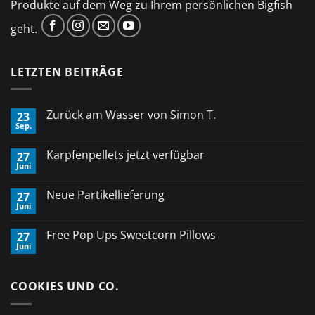
Produkte auf dem Weg zu Ihrem persönlichen Bigfish
geht.
LETZTEN BEITRÄGE
Zurück am Wasser von Simon T.
23
Sep.
Keine
Kommentare
zu
Karpfenpellets jetzt verfügbar
27
Zurück
Juni
am
Keine
Wasser
Kommentare
von
zu
Neue Partikellieferung
Simon
27
Karpfenpellets
T.
Juni
jetzt
Keine
verfügbar
Kommentare
zu
Free Pop Ups Sweetcorn Pillows
27
Neue
Juni
Partikellieferung
Keine
Kommentare
zu
Free
COOKIES UND CO.
Pop
Ups
Sweetcorn
Pillows