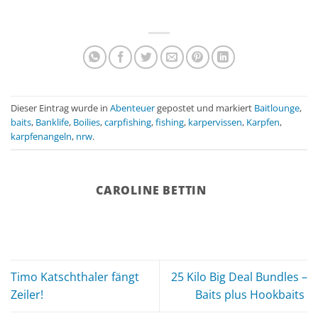
Dieser Eintrag wurde in
Abenteuer
gepostet und markiert
Baitlounge
,
baits
,
Banklife
,
Boilies
,
carpfishing
,
fishing
,
karpervissen
,
Karpfen
,
karpfenangeln
,
nrw
.
CAROLINE BETTIN
Timo Katschthaler fängt
25 Kilo Big Deal Bundles –
Zeiler!
Baits plus Hookbaits