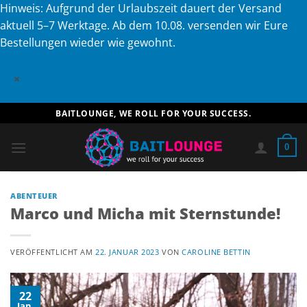
Hinweis: Aufgrund der Urlaubszeit dauert der Versand
aktuell 5–7 Werktage. Ab dem 10.08. versenden wir Eure
Bestellungen wieder wie gewohnt.
×
Zum
BAITLOUNGE, WE ROLL FOR YOUR SUCCESS.
Inhalt
springen
0
ABENTEUER
Marco und Micha mit Sternstunde!
VERÖFFENTLICHT AM
22. JANUAR 2023
VON
CAROLINE BETTIN
22
Jan.