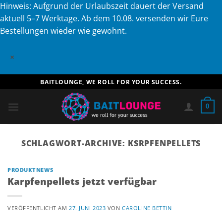
Hinweis: Aufgrund der Urlaubszeit dauert der Versand
aktuell 5–7 Werktage. Ab dem 10.08. versenden wir Eure
Bestellungen wieder wie gewohnt.
×
Zum
BAITLOUNGE, WE ROLL FOR YOUR SUCCESS.
Inhalt
springen
0
SCHLAGWORT-ARCHIVE:
KSRPFENPELLETS
PRODUKTNEWS
Karpfenpellets jetzt verfügbar
VERÖFFENTLICHT AM
27. JUNI 2023
VON
CAROLINE BETTIN