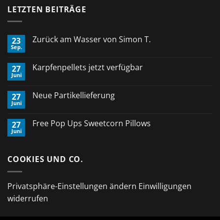
LETZTEN BEITRÄGE
Zurück am Wasser von Simon T.
23
Sep.
Keine
Kommentare
zu
Karpfenpellets jetzt verfügbar
27
Zurück
Juni
am
Keine
Wasser
Kommentare
von
zu
Neue Partikellieferung
Simon
27
Karpfenpellets
T.
Juni
jetzt
Keine
verfügbar
Kommentare
zu
Free Pop Ups Sweetcorn Pillows
27
Neue
Juni
Partikellieferung
Keine
Kommentare
zu
Free
COOKIES UND CO.
Pop
Ups
Sweetcorn
Pillows
Privatsphäre-Einstellungen ändern
Einwilligungen
widerrufen