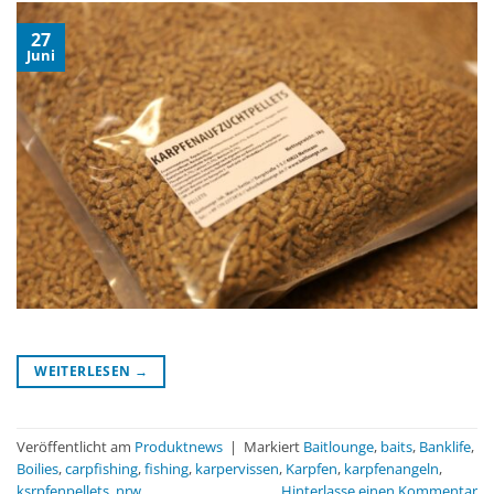
27
Juni
WEITERLESEN
→
Veröffentlicht am
Produktnews
|
Markiert
Baitlounge
,
baits
,
Banklife
,
Boilies
,
carpfishing
,
fishing
,
karpervissen
,
Karpfen
,
karpfenangeln
,
ksrpfenpellets
,
nrw
Hinterlasse einen Kommentar