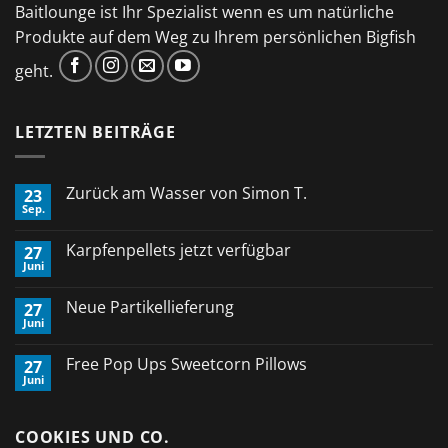
Baitlounge ist Ihr Spezialist wenn es um natürliche
Produkte auf dem Weg zu Ihrem persönlichen Bigfish
geht.
LETZTEN BEITRÄGE
Zurück am Wasser von Simon T.
23
Sep.
Keine
Kommentare
zu
Karpfenpellets jetzt verfügbar
27
Zurück
Juni
am
Keine
Wasser
Kommentare
von
zu
Neue Partikellieferung
Simon
27
Karpfenpellets
T.
Juni
jetzt
Keine
verfügbar
Kommentare
zu
Free Pop Ups Sweetcorn Pillows
27
Neue
Juni
Partikellieferung
Keine
Kommentare
zu
Free
COOKIES UND CO.
Pop