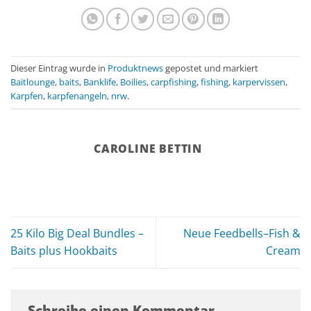
Dieser Eintrag wurde in
Produktnews
gepostet und markiert
Baitlounge
,
baits
,
Banklife
,
Boilies
,
carpfishing
,
fishing
,
karpervissen
,
Karpfen
,
karpfenangeln
,
nrw
.
CAROLINE BETTIN
25 Kilo Big Deal Bundles –
Neue Feedbells–Fish &
Baits plus Hookbaits
Cream
Schreibe einen Kommentar