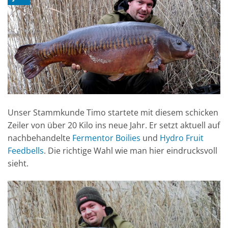
Unser Stammkunde Timo startete mit diesem schicken
Zeiler von über 20 Kilo ins neue Jahr. Er setzt aktuell auf
nachbehandelte
Fermentor Boilies
und
Hydro Fruit
Feedbells
. Die richtige Wahl wie man hier eindrucksvoll
sieht.