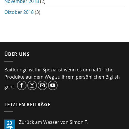
November 2018
(2)
Oktober 2018
(3)
ÜBER UNS
Baitlounge ist Ihr Spezialist wenn es um natürliche
Produkte auf dem Weg zu Ihrem persönlichen Bigfish
geht.
LETZTEN BEITRÄGE
Zurück am Wasser von Simon T.
23
Sep.
Keine