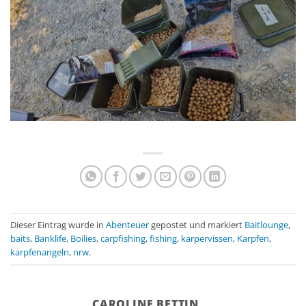
Dieser Eintrag wurde in
Abenteuer
gepostet und markiert
Baitlounge
,
baits
,
Banklife
,
Boilies
,
carpfishing
,
fishing
,
karpervissen
,
Karpfen
,
karpfenangeln
,
nrw
.
CAROLINE BETTIN