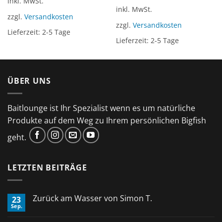
inkl. MwSt.
inkl. MwSt.
zzgl.
Versandkosten
zzgl.
Versandkosten
Lieferzeit:
2-5 Tage
Lieferzeit:
2-5 Tage
ÜBER UNS
Baitlounge ist Ihr Spezialist wenn es um natürliche
Produkte auf dem Weg zu Ihrem persönlichen Bigfish
geht.
LETZTEN BEITRÄGE
Zurück am Wasser von Simon T.
23
Sep.
Keine
Kommentare
zu