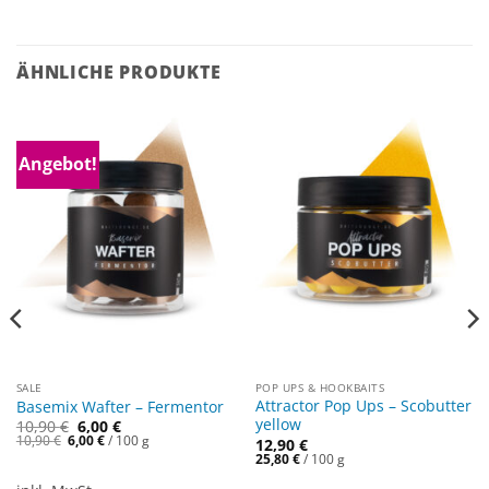
ÄHNLICHE PRODUKTE
Angebot!
SALE
POP UPS & HOOKBAITS
Attractor Pop Ups – Scobutter
Basemix Wafter – Fermentor
yellow
10,90
€
6,00
€
Ursprünglicher
Aktueller
10,90
€
6,00
€
/
100
g
12,90
€
Preis
Preis
25,80
€
/
100
g
war:
ist:
10,90 €
6,00 €.