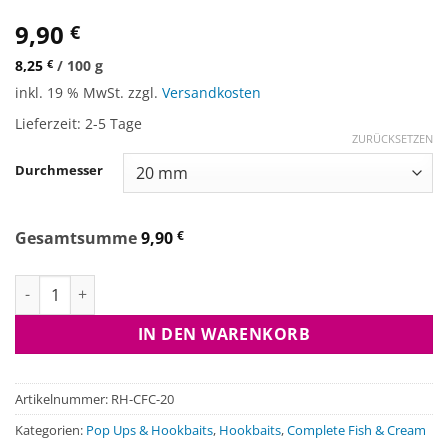
9,90
€
8,25
€
/
100
g
inkl. 19 % MwSt.
zzgl.
Versandkosten
Lieferzeit:
2-5 Tage
ZURÜCKSETZEN
Durchmesser
Gesamtsumme
9,90
€
Resistant Hookbaits - Complete Fish & Cream Menge
IN DEN WARENKORB
Artikelnummer:
RH-CFC-20
Kategorien:
Pop Ups & Hookbaits
,
Hookbaits
,
Complete Fish & Cream