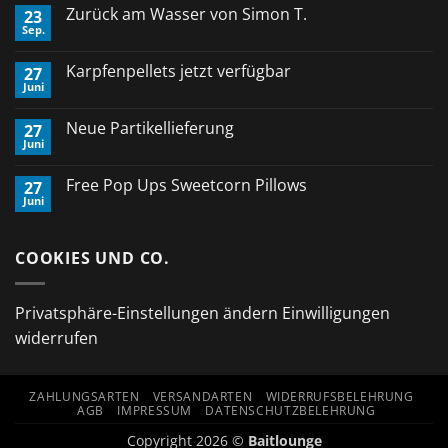
Zurück am Wasser von Simon T.
23
Sep.
Keine
Kommentare
zu
Karpfenpellets jetzt verfügbar
27
Zurück
Juni
am
Keine
Wasser
Kommentare
von
zu
Neue Partikellieferung
Simon
27
Karpfenpellets
T.
Juni
jetzt
Keine
verfügbar
Kommentare
zu
Free Pop Ups Sweetcorn Pillows
27
Neue
Juni
Partikellieferung
Keine
Kommentare
zu
Free
COOKIES UND CO.
Pop
Ups
Sweetcorn
Pillows
Privatsphäre-Einstellungen ändern
Einwilligungen
widerrufen
ZAHLUNGSARTEN
VERSANDARTEN
WIDERRUFSBELEHRUNG
AGB
IMPRESSUM
DATENSCHUTZBELEHRUNG
Copyright 2026 ©
Baitlounge