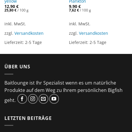
yellow
Plankton
12,90
€
9,90
€
25,80
€
/
100
g
7,62
€
/
100
g
inkl. MwSt.
inkl. MwSt.
zzgl.
Versandkosten
zzgl.
Versandkosten
Lieferzeit:
2-5 Tage
Lieferzeit:
2-5 Tage
ÜBER UNS
Baitlounge ist Ihr Spezialist wenn es um natürliche
Produkte auf dem Weg zu Ihrem persönlichen Bigfish
geht.
LETZTEN BEITRÄGE