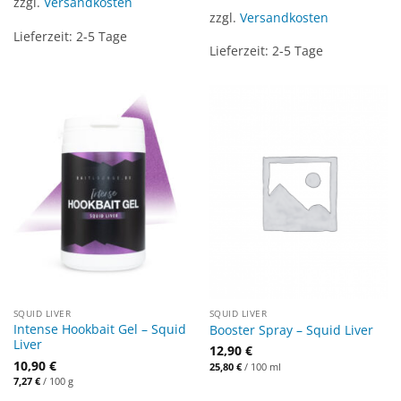
zzgl.
Versandkosten
zzgl.
Versandkosten
Lieferzeit:
2-5 Tage
Lieferzeit:
2-5 Tage
SQUID LIVER
SQUID LIVER
Intense Hookbait Gel – Squid
Booster Spray – Squid Liver
Liver
12,90
€
10,90
€
25,80
€
/
100
ml
7,27
€
/
100
g