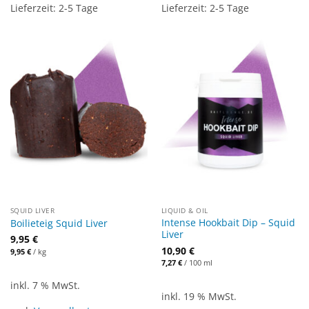
Lieferzeit:
2-5 Tage
Lieferzeit:
2-5 Tage
SQUID LIVER
LIQUID & OIL
Intense Hookbait Dip – Squid
Boilieteig Squid Liver
Liver
9,95
€
10,90
€
9,95
€
/
kg
7,27
€
/
100
ml
inkl. 7 % MwSt.
inkl. 19 % MwSt.