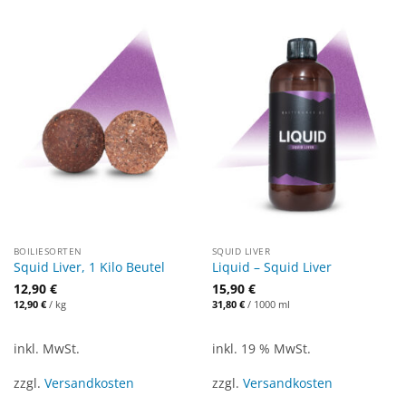
BOILIESORTEN
SQUID LIVER
Squid Liver, 1 Kilo Beutel
Liquid – Squid Liver
12,90
€
15,90
€
12,90
€
/
kg
31,80
€
/
1000
ml
inkl. MwSt.
inkl. 19 % MwSt.
zzgl.
Versandkosten
zzgl.
Versandkosten