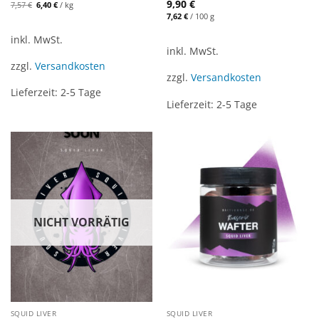
9,90
€
Ursprünglicher
Aktueller
7,57
€
6,40
€
/
kg
Preis
Preis
7,62
€
/
100
g
war:
ist:
7,57 €
6,40 €.
inkl. MwSt.
inkl. MwSt.
zzgl.
Versandkosten
zzgl.
Versandkosten
Lieferzeit:
2-5 Tage
Lieferzeit:
2-5 Tage
NICHT VORRÄTIG
SQUID LIVER
SQUID LIVER