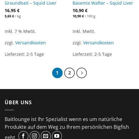
Groundbait – Squid Liver
Basemix Wafter – Squid Liver
16,95
€
10,90
€
5,65
€
/
kg
10,90
€
/
100
g
inkl. 7 % MwSt.
inkl. MwSt.
zzgl.
Versandkosten
zzgl.
Versandkosten
Lieferzeit:
2-5 Tage
Lieferzeit:
2-5 Tage
1
2
ÜBER UNS
Baitlounge ist Ihr Spezialist wenn es um natürliche
Produkte auf dem Weg zu Ihrem persönlichen Bigfish
geht.