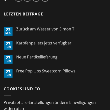
LETZTEN BEITRÄGE
Zurück am Wasser von Simon T.
23
Sep.
Keine
Kommentare
zu
Karpfenpellets jetzt verfügbar
27
Zurück
Juni
am
Keine
Wasser
Kommentare
von
zu
Neue Partikellieferung
Simon
27
Karpfenpellets
T.
Juni
jetzt
Keine
verfügbar
Kommentare
zu
Free Pop Ups Sweetcorn Pillows
27
Neue
Juni
Partikellieferung
Keine
Kommentare
zu
Free
COOKIES UND CO.
Pop
Ups
Sweetcorn
Pillows
Privatsphäre-Einstellungen ändern
Einwilligungen
widerrufen