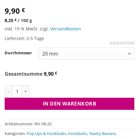
9,90
€
8,25
€
/
100
g
inkl. 19 % MwSt.
zzgl.
Versandkosten
Lieferzeit:
2-5 Tage
ZURÜCKSETZEN
Durchmesser
Gesamtsumme
9,90
€
Resistant Hookbaits - Yeasty Banana Menge
IN DEN WARENKORB
Artikelnummer:
RH-YB-20
Kategorien:
Pop Ups & Hookbaits
,
Hookbaits
,
Yeasty Banana