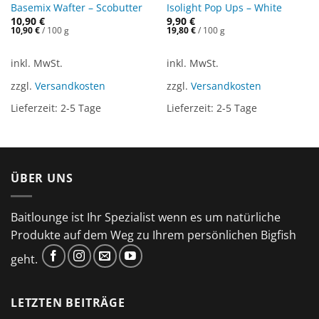
Basemix Wafter – Scobutter
Isolight Pop Ups – White
10,90
€
9,90
€
10,90
€
/
100
g
19,80
€
/
100
g
inkl. MwSt.
inkl. MwSt.
zzgl.
Versandkosten
zzgl.
Versandkosten
Lieferzeit:
2-5 Tage
Lieferzeit:
2-5 Tage
ÜBER UNS
Baitlounge ist Ihr Spezialist wenn es um natürliche
Produkte auf dem Weg zu Ihrem persönlichen Bigfish
geht.
LETZTEN BEITRÄGE