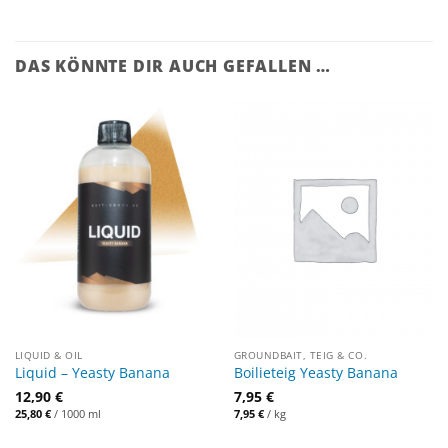
DAS KÖNNTE DIR AUCH GEFALLEN …
LIQUID & OIL
GROUNDBAIT, TEIG & CO.
Liquid – Yeasty Banana
Boilieteig Yeasty Banana
12,90
€
7,95
€
25,80
€
/
1000
ml
7,95
€
/
kg