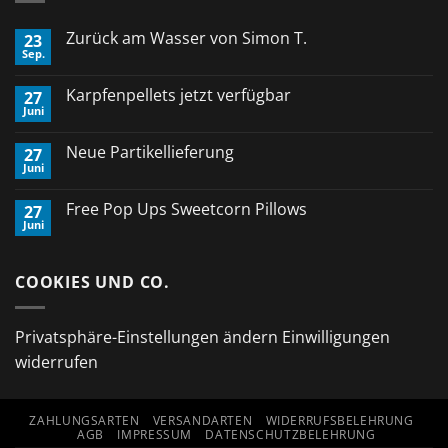
Zurück am Wasser von Simon T.
23
Sep.
Keine
Kommentare
zu
Karpfenpellets jetzt verfügbar
27
Zurück
Juni
am
Keine
Wasser
Kommentare
von
zu
Neue Partikellieferung
Simon
27
Karpfenpellets
T.
Juni
jetzt
Keine
verfügbar
Kommentare
zu
Free Pop Ups Sweetcorn Pillows
27
Neue
Juni
Partikellieferung
Keine
Kommentare
zu
Free
COOKIES UND CO.
Pop
Ups
Sweetcorn
Pillows
Privatsphäre-Einstellungen ändern
Einwilligungen
widerrufen
ZAHLUNGSARTEN
VERSANDARTEN
WIDERRUFSBELEHRUNG
AGB
IMPRESSUM
DATENSCHUTZBELEHRUNG