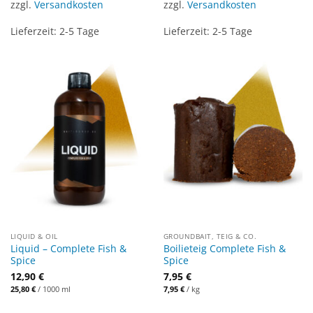
zzgl.
Versandkosten
zzgl.
Versandkosten
Lieferzeit:
2-5 Tage
Lieferzeit:
2-5 Tage
LIQUID & OIL
GROUNDBAIT, TEIG & CO.
Liquid – Complete Fish &
Boilieteig Complete Fish &
Spice
Spice
12,90
€
7,95
€
25,80
€
/
1000
ml
7,95
€
/
kg