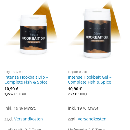
LIQUID & OIL
LIQUID & OIL
Intense Hookbait Dip –
Intense Hookbait Gel –
Complete Fish & Spice
Complete Fish & Spice
10,90
€
10,90
€
7,27
€
/
100
ml
7,27
€
/
100
g
inkl. 19 % MwSt.
inkl. 19 % MwSt.
zzgl.
Versandkosten
zzgl.
Versandkosten
Lieferzeit:
2-5 Tage
Lieferzeit:
2-5 Tage