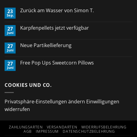
Zurück am Wasser von Simon T.
23
Sep.
Keine
Kommentare
zu
Karpfenpellets jetzt verfügbar
27
Zurück
Juni
am
Keine
Wasser
Kommentare
von
zu
Neue Partikellieferung
Simon
27
Karpfenpellets
T.
Juni
jetzt
Keine
verfügbar
Kommentare
zu
Free Pop Ups Sweetcorn Pillows
27
Neue
Juni
Partikellieferung
Keine
Kommentare
zu
Free
COOKIES UND CO.
Pop
Ups
Sweetcorn
Pillows
Privatsphäre-Einstellungen ändern
Einwilligungen
widerrufen
ZAHLUNGSARTEN
VERSANDARTEN
WIDERRUFSBELEHRUNG
AGB
IMPRESSUM
DATENSCHUTZBELEHRUNG