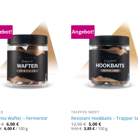
ebot!
Angebot!
ER
TRAPPER SWEET
mix Wafter – Fermentor
Resistant Hookbaits – Trapper 
0
€
6,00
€
12,90
€
5,00
€
Ursprünglicher
Aktueller
Ursprünglicher
Aktueller
€
6,00
€
/
100
g
9,92
€
3,85
€
/
100
g
Preis
Preis
Preis
Preis
war:
ist:
war:
ist: