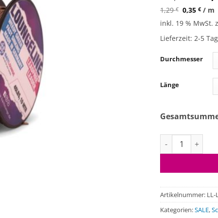
Pr
1,29
€
0,35
€
/
m
wa
inkl. 19 % MwSt.
12
Lieferzeit:
2-5 Ta
Durchmesser
Länge
Gesamtsumm
Leadfree Leader
Artikelnummer:
LL-
Kategorien:
SALE
,
Sc