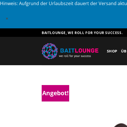
Hinweis: Aufgrund der Urlaubszeit dauert der Versand aktu
×
Zum
BAITLOUNGE, WE ROLL FOR YOUR SUCCESS.
Inhalt
springen
SHOP
ÜB
Angebot!