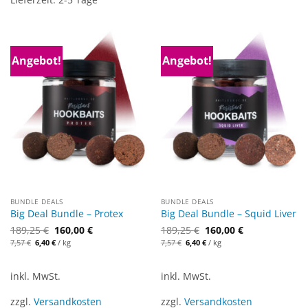
Angebot!
Angebot!
BUNDLE DEALS
BUNDLE DEALS
Big Deal Bundle – Protex
Big Deal Bundle – Squid Liver
189,25
€
160,00
€
189,25
€
160,00
€
Ursprünglicher
Aktueller
Ursprünglicher
Aktueller
7,57
€
6,40
€
/
kg
7,57
€
6,40
€
/
kg
Preis
Preis
Preis
Preis
war:
ist:
war:
ist:
7,57 €
6,40 €.
7,57 €
6,40 €.
inkl. MwSt.
inkl. MwSt.
zzgl.
Versandkosten
zzgl.
Versandkosten