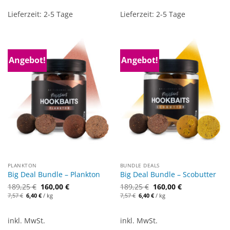
Lieferzeit:
2-5 Tage
Lieferzeit:
2-5 Tage
Angebot!
Angebot!
PLANKTON
BUNDLE DEALS
Big Deal Bundle – Plankton
Big Deal Bundle – Scobutter
189,25
€
160,00
€
189,25
€
160,00
€
Ursprünglicher
Aktueller
Ursprünglicher
Aktueller
7,57
€
6,40
€
/
kg
7,57
€
6,40
€
/
kg
Preis
Preis
Preis
Preis
war:
ist:
war:
ist:
7,57 €
6,40 €.
7,57 €
6,40 €.
inkl. MwSt.
inkl. MwSt.