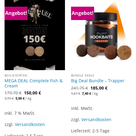
Angebot!
Angebot!
BOILIESORTEN
BUNDLE DEALS
MEGA DEAL Complete Fish &
Big Deal Bundle – Trapper
Cream
241,75
€
185,00
€
Ursprünglicher
Aktueller
179,70
€
150,00
€
Ursprünglicher
Aktueller
9,67
€
7,40
€
/
kg
Preis
Preis
Preis
Preis
5,99
€
5,00
€
/
kg
war:
ist:
war:
ist:
9,67 €
7,40 €.
179,70 €
150,00 €.
inkl. MwSt.
inkl. 7 % MwSt.
zzgl.
Versandkosten
zzgl.
Versandkosten
Lieferzeit:
2-5 Tage
Lieferzeit:
2-5 Tage