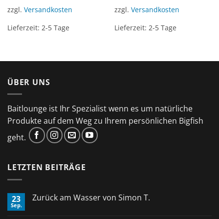
zzgl.
Versandkosten
zzgl.
Versandkosten
Lieferzeit:
2-5 Tage
Lieferzeit:
2-5 Tage
ÜBER UNS
Baitlounge ist Ihr Spezialist wenn es um natürliche
Produkte auf dem Weg zu Ihrem persönlichen Bigfish
geht.
LETZTEN BEITRÄGE
Zurück am Wasser von Simon T.
23
Sep.
Keine
Kommentare