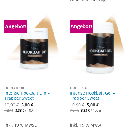
Angebot!
Angebot!
LIQUID & OIL
LIQUID & OIL
Intense Hookbait Dip –
Intense Hookbait Gel –
Trapper Sweet
Trapper Sweet
Ursprünglicher
Aktueller
Ursprünglicher
Aktueller
10,90
€
5,00
€
10,90
€
5,00
€
Preis
Preis
Preis
Preis
7,27
€
3,33
€
/
100
ml
7,27
€
3,33
€
/
100
g
war:
ist:
war:
ist:
10,90 €
5,00 €.
10,90 €
5,00 €.
inkl. 19 % MwSt.
inkl. 19 % MwSt.