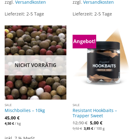
zzgl.
Versandkosten
zzgl.
Versandkosten
Lieferzeit:
2-5 Tage
Lieferzeit:
2-5 Tage
Angebot!
NICHT VORRÄTIG
SALE
SALE
Resistant Hookbaits –
Mischboilies – 10kg
Trapper Sweet
45,00
€
12,90
€
5,00
€
4,50
€
/
kg
Ursprünglicher
Aktueller
9,92
€
3,85
€
/
100
g
Preis
Preis
war:
ist:
9,92 €
3,85 €.
inkl. 7 % MwSt.