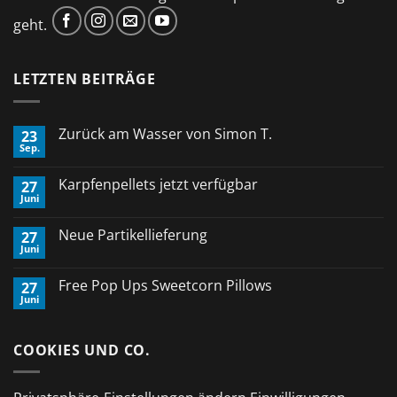
geht.
LETZTEN BEITRÄGE
Zurück am Wasser von Simon T.
23
Sep.
Keine
Kommentare
zu
Karpfenpellets jetzt verfügbar
27
Zurück
Juni
am
Keine
Wasser
Kommentare
von
zu
Neue Partikellieferung
Simon
27
Karpfenpellets
T.
Juni
jetzt
Keine
verfügbar
Kommentare
zu
Free Pop Ups Sweetcorn Pillows
27
Neue
Juni
Partikellieferung
Keine
Kommentare
zu
Free
COOKIES UND CO.
Pop
Ups
Sweetcorn
Pillows