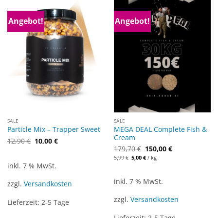
Angebot!
Angebot!
SALE
SALE
MEGA DEAL Complete Fish &
Particle Mix – Trapper Sweet
Cream
Ursprünglicher
Aktueller
12,90
€
10,00
€
Preis
Preis
Ursprünglicher
Aktueller
179,70
€
150,00
€
war:
ist:
Preis
Preis
5,99
€
5,00
€
/
kg
12,90 €
10,00 €.
war:
ist:
inkl. 7 % MwSt.
179,70 €
150,00 €.
inkl. 7 % MwSt.
zzgl.
Versandkosten
zzgl.
Versandkosten
Lieferzeit:
2-5 Tage
Lieferzeit:
2-5 Tage