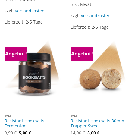
inkl. MwSt.
zzgl.
Versandkosten
zzgl.
Versandkosten
Lieferzeit:
2-5 Tage
Lieferzeit:
2-5 Tage
Angebot!
Angebot!
SALE
SALE
Resistant Hookbaits –
Resistant Hookbaits 30mm –
Fermentor
Trapper Sweet
Ursprünglicher
Aktueller
9,90
€
5,00
€
14,90
€
5,00
€