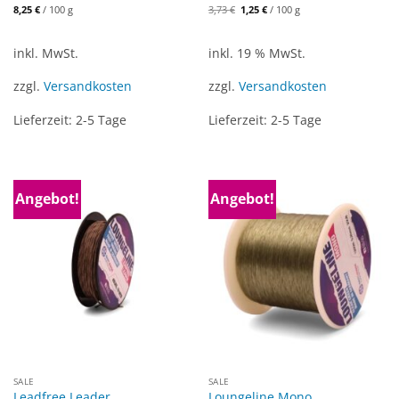
Preis
Preis
8,25
€
/
100
g
3,73
€
1,25
€
/
100
g
war:
ist:
14,90 €
5,00 €.
inkl. MwSt.
inkl. 19 % MwSt.
zzgl.
Versandkosten
zzgl.
Versandkosten
Lieferzeit:
2-5 Tage
Lieferzeit:
2-5 Tage
Angebot!
Angebot!
SALE
SALE
Leadfree Leader
Loungeline Mono