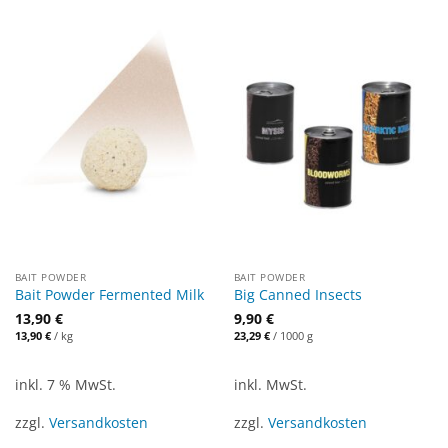
BAIT POWDER
BAIT POWDER
Bait Powder Fermented Milk
Big Canned Insects
13,90
€
9,90
€
13,90
€
/
kg
23,29
€
/
1000
g
inkl. 7 % MwSt.
inkl. MwSt.
zzgl.
Versandkosten
zzgl.
Versandkosten