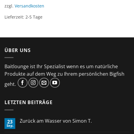
zzgl.
Versandkosten
Lieferzeit:
2-5 Tage
ÜBER UNS
Baitlounge ist Ihr Spezialist wenn es um natürliche
Produkte auf dem Weg zu Ihrem persönlichen Bigfish
geht.
LETZTEN BEITRÄGE
Zurück am Wasser von Simon T.
23
Sep.
Keine
Kommentare