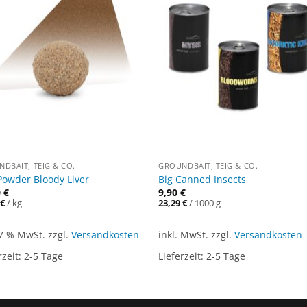
DBAIT, TEIG & CO.
GROUNDBAIT, TEIG & CO.
Powder Bloody Liver
Big Canned Insects
0
€
9,90
€
0
€
/
kg
23,29
€
/
1000
g
 7 % MwSt.
zzgl.
Versandkosten
inkl. MwSt.
zzgl.
Versandkosten
rzeit:
2-5 Tage
Lieferzeit:
2-5 Tage