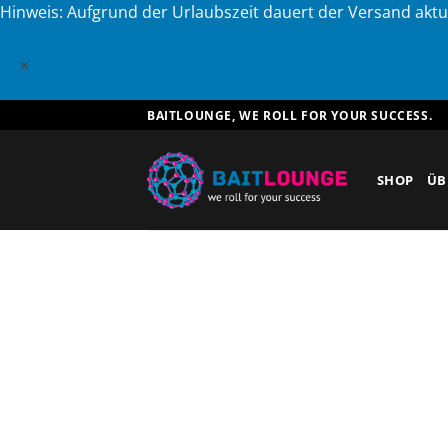
Hinweis: Aufgrund der Urlaubszeit dauert der Versand aktu
×
Zum
BAITLOUNGE, WE ROLL FOR YOUR SUCCESS.
Inhalt
springen
SHOP
ÜB