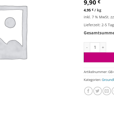
9,90
€
4,95
€
/
kg
inkl. 7 % MwSt.
zz
Lieferzeit:
2-5 Ta
Gesamtsumm
Groundbait - Com
Artikelnummer:
GB-
Kategorien:
Groundb