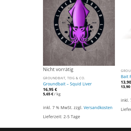
Nicht vorrätig
 CO.
GROUN
iver
Bait 
GROUNDBAIT, TEIG & CO.
13,9
Groundbait – Squid Liver
13,9
16,95
€
5,65
€
/
kg
gl.
Versandkosten
inkl.
inkl. 7 % MwSt.
zzgl.
Versandkosten
ge
Liefe
Lieferzeit:
2-5 Tage