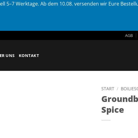
ell 5–7 Werktage. Ab dem 10.08. versenden wir Eure Bestel
AGB
ER UNS
KONTAKT
START
/
BOILIE
Groundba
Spice