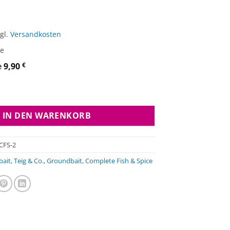
gl.
Versandkosten
ge
e
9,90
€
plete Fish & Spice Menge
IN DEN WARENKORB
CFS-2
ait, Teig & Co.
,
Groundbait
,
Complete Fish & Spice