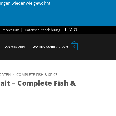
lungen wieder wie gewohnt.
Impressum
Datenschutzbelehrung
ANMELDEN
WARENKORB /
0,00
€
0
SORTEN
/
COMPLETE FISH & SPICE
it – Complete Fish &