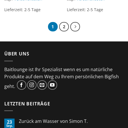
Lieferzeit:
2-5 Tage
Lieferzeit:
2-5 Tage
1
2
ÜBER UNS
Baitlounge ist Ihr Spezialist wenn es um natürliche
Produkte auf dem Weg zu Ihrem persönlichen Bigfish
geht.
LETZTEN BEITRÄGE
Zurück am Wasser von Simon T.
23
Sep.
Keine