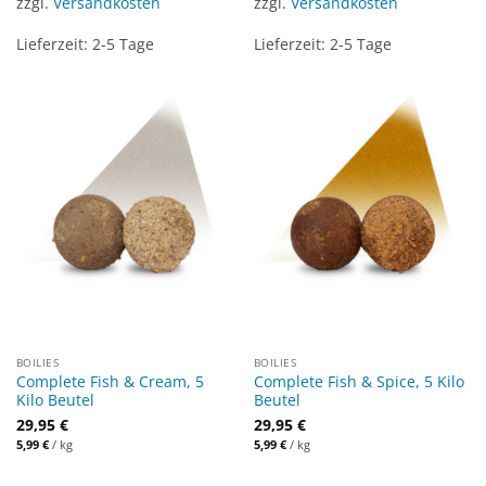
zzgl.
Versandkosten
zzgl.
Versandkosten
Lieferzeit:
2-5 Tage
Lieferzeit:
2-5 Tage
BOILIES
BOILIES
Complete Fish & Cream, 5
Complete Fish & Spice, 5 Kilo
Kilo Beutel
Beutel
29,95
€
29,95
€
5,99
€
/
kg
5,99
€
/
kg