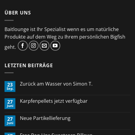
ÜBER UNS
Baitlounge ist Ihr Spezialist wenn es um natürliche
Produkte auf dem Weg zu Ihrem persönlichen Bigfish
geht.
LETZTEN BEITRÄGE
Zurück am Wasser von Simon T.
23
Sep.
Keine
Kommentare
zu
Karpfenpellets jetzt verfügbar
27
Zurück
Juni
am
Keine
Wasser
Kommentare
von
zu
Neue Partikellieferung
Simon
27
Karpfenpellets
T.
Juni
jetzt
Keine
verfügbar
Kommentare
zu