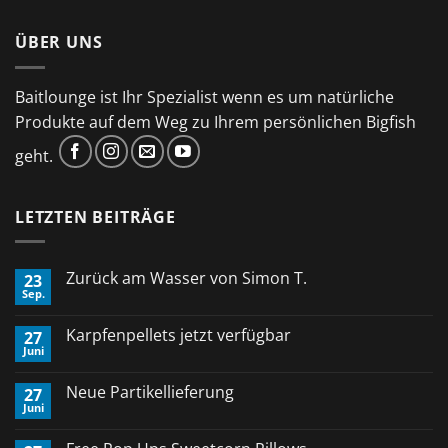
ÜBER UNS
Baitlounge ist Ihr Spezialist wenn es um natürliche
Produkte auf dem Weg zu Ihrem persönlichen Bigfish
geht.
LETZTEN BEITRÄGE
Zurück am Wasser von Simon T.
23
Sep.
Keine
Kommentare
zu
Karpfenpellets jetzt verfügbar
27
Zurück
Juni
am
Keine
Wasser
Kommentare
von
zu
Neue Partikellieferung
Simon
27
Karpfenpellets
T.
Juni
jetzt
Keine
verfügbar
Kommentare
zu