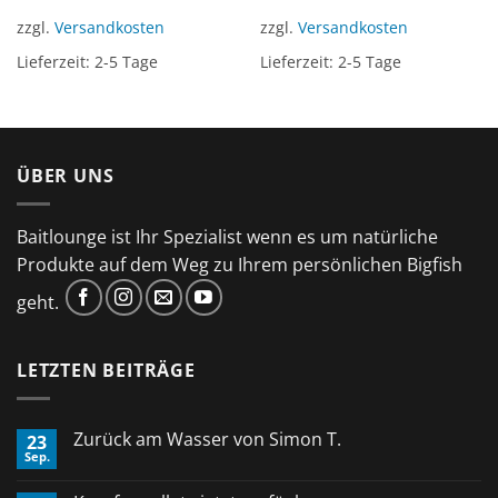
zzgl.
Versandkosten
zzgl.
Versandkosten
Lieferzeit:
2-5 Tage
Lieferzeit:
2-5 Tage
ÜBER UNS
Baitlounge ist Ihr Spezialist wenn es um natürliche
Produkte auf dem Weg zu Ihrem persönlichen Bigfish
geht.
LETZTEN BEITRÄGE
Zurück am Wasser von Simon T.
23
Sep.
Keine
Kommentare
zu