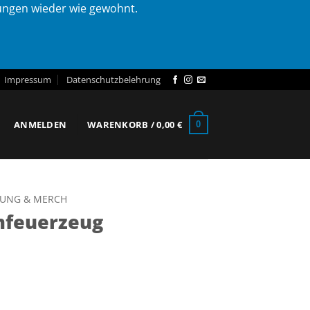
lungen wieder wie gewohnt.
Impressum
Datenschutzbelehrung
ANMELDEN
WARENKORB /
0,00
€
0
DUNG & MERCH
mfeuerzeug