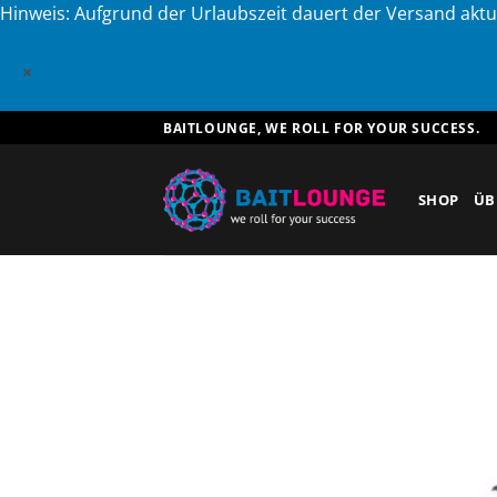
Hinweis: Aufgrund der Urlaubszeit dauert der Versand aktu
×
Zum
BAITLOUNGE, WE ROLL FOR YOUR SUCCESS.
Inhalt
springen
SHOP
ÜB