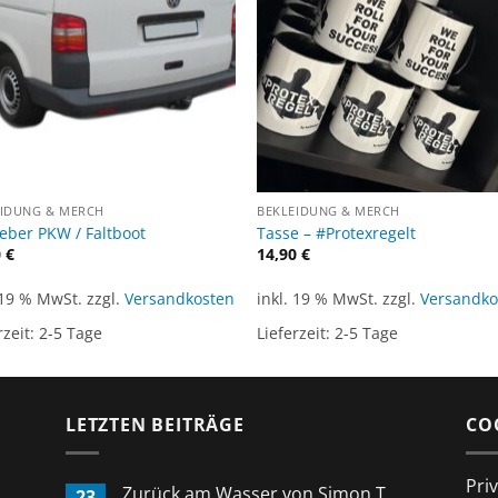
EIDUNG & MERCH
BEKLEIDUNG & MERCH
eber PKW / Faltboot
Tasse – #Protexregelt
0
€
14,90
€
 19 % MwSt.
zzgl.
Versandkosten
inkl. 19 % MwSt.
zzgl.
Versandko
rzeit:
2-5 Tage
Lieferzeit:
2-5 Tage
LETZTEN BEITRÄGE
CO
Pri
Zurück am Wasser von Simon T.
23