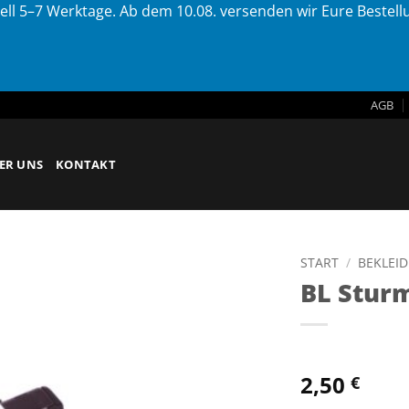
ell 5–7 Werktage. Ab dem 10.08. versenden wir Eure Bestel
AGB
ER UNS
KONTAKT
START
/
BEKLEI
BL Stur
2,50
€