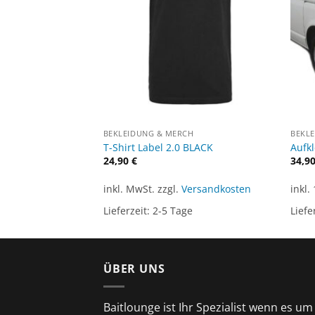
CH
BEKLEIDUNG & MERCH
BEKL
live
T-Shirt Label 2.0 BLACK
Aufkl
24,90
€
34,9
ersandkosten
inkl. MwSt.
zzgl.
Versandkosten
inkl.
ge
Lieferzeit:
2-5 Tage
Liefe
ÜBER UNS
Baitlounge ist Ihr Spezialist wenn es um