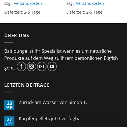
zzgl.
Versandkosten
zzgl.
Versandkosten
Lieferzeit:
2-5 Tage
Lieferzeit:
2-5 Tage
ÜBER UNS
Baitlounge ist Ihr Spezialist wenn es um natürliche
Produkte auf dem Weg zu Ihrem persönlichen Bigfish
geht.
LETZTEN BEITRÄGE
Zurück am Wasser von Simon T.
23
Sep.
Keine
Kommentare
zu
Karpfenpellets jetzt verfügbar
27
Zurück
Juni
am
Keine
Wasser