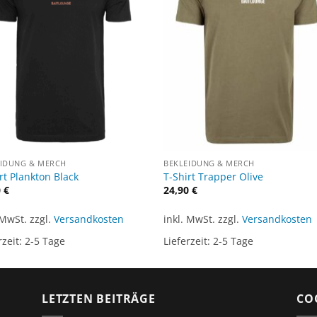
EIDUNG & MERCH
BEKLEIDUNG & MERCH
rt Plankton Black
T-Shirt Trapper Olive
0
€
24,90
€
 MwSt.
zzgl.
Versandkosten
inkl. MwSt.
zzgl.
Versandkosten
rzeit:
2-5 Tage
Lieferzeit:
2-5 Tage
LETZTEN BEITRÄGE
CO