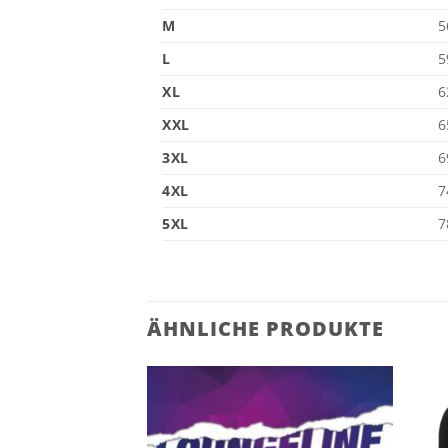
M
5
L
5
XL
6
XXL
6
3XL
6
4XL
7
5XL
7
ÄHNLICHE PRODUKTE