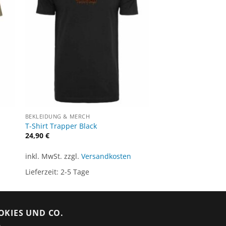
BEKLEIDUNG & MERCH
T-Shirt Trapper Black
24,90
€
inkl. MwSt.
zzgl.
Versandkosten
Lieferzeit:
2-5 Tage
OKIES UND CO.