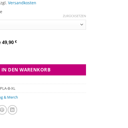
zzgl.
Versandkosten
ge
ZURÜCKSETZEN
e
49,90
€
 Black Menge
IN DEN WARENKORB
PLA-B-XL
ng & Merch