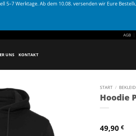
ell 5–7 Werktage. Ab dem 10.08. versenden wir Eure Bestel
AGB
ER UNS
KONTAKT
START
/
BEKLEI
Hoodie 
49,90
€