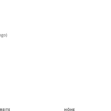
ogo)
REITE
HÖHE