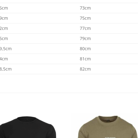
6cm
73cm
9cm
75cm
2cm
77cm
5cm
79cm
9,5cm
80cm
4cm
81cm
8,5cm
82cm