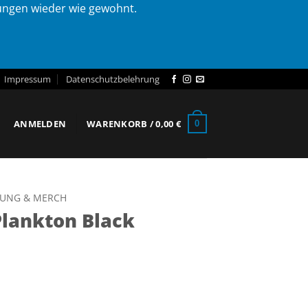
lungen wieder wie gewohnt.
Impressum
Datenschutzbelehrung
ANMELDEN
WARENKORB /
0,00
€
0
DUNG & MERCH
Plankton Black