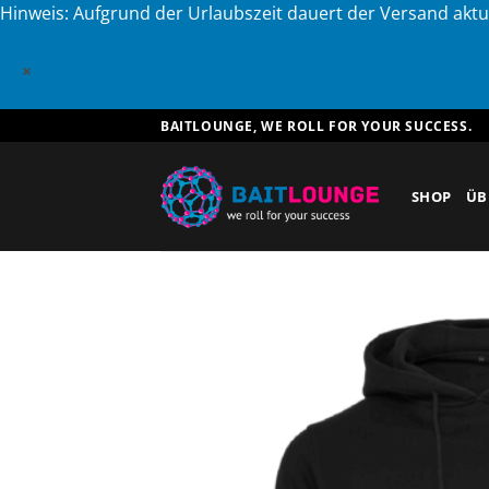
Hinweis: Aufgrund der Urlaubszeit dauert der Versand aktu
×
Zum
BAITLOUNGE, WE ROLL FOR YOUR SUCCESS.
Inhalt
springen
SHOP
ÜB