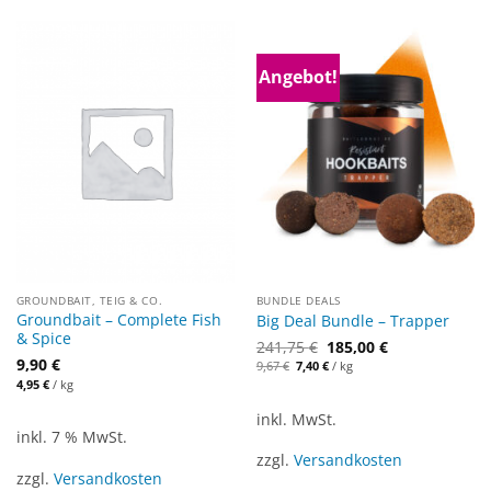
Angebot!
GROUNDBAIT, TEIG & CO.
BUNDLE DEALS
Groundbait – Complete Fish
Big Deal Bundle – Trapper
& Spice
241,75
€
185,00
€
9,90
€
Ursprünglicher
Aktueller
9,67
€
7,40
€
/
kg
Preis
Preis
4,95
€
/
kg
war:
ist:
9,67 €
7,40 €.
inkl. MwSt.
inkl. 7 % MwSt.
zzgl.
Versandkosten
zzgl.
Versandkosten