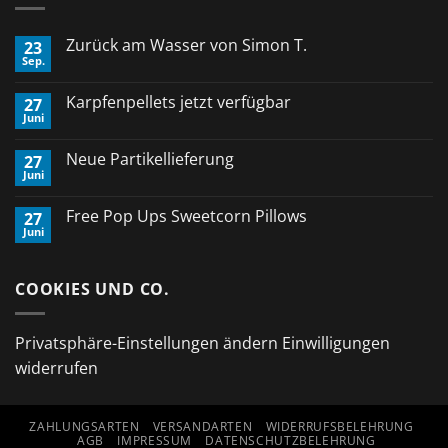
Zurück am Wasser von Simon T.
23
Sep.
Keine
Kommentare
zu
Karpfenpellets jetzt verfügbar
27
Zurück
Juni
am
Keine
Wasser
Kommentare
von
zu
Neue Partikellieferung
Simon
27
Karpfenpellets
T.
Juni
jetzt
Keine
verfügbar
Kommentare
zu
Free Pop Ups Sweetcorn Pillows
27
Neue
Juni
Partikellieferung
Keine
Kommentare
zu
Free
COOKIES UND CO.
Pop
Ups
Sweetcorn
Pillows
Privatsphäre-Einstellungen ändern
Einwilligungen
widerrufen
ZAHLUNGSARTEN
VERSANDARTEN
WIDERRUFSBELEHRUNG
AGB
IMPRESSUM
DATENSCHUTZBELEHRUNG