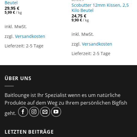
Beutel
Scobutter 12mm Kissen, 2,5
29,95
€
Kilo Beutel
5,99
€
/
kg
24,75
€
9,90
€
/
kg
inkl. MwSt.
inkl. MwSt.
zzgl.
Versandkosten
zzgl.
Versandkosten
Lieferzeit:
2-5 Tage
Lieferzeit:
2-5 Tage
ÜBER UNS
Baitlounge ist Ihr Spezialist wenn es um natürliche
Produkte auf dem Weg zu Ihrem persönlichen Bigfish
geht.
LETZTEN BEITRÄGE